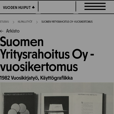
Siirry
VUODEN HUIPUT
VUODEN HUIPUT
suoraan
sisältöön
ETUSIVU
KILPAILUTYÖT
SUOMEN YRITYSRAHOITUS OY -VUOSIKERTOMUS
Arkisto
Suomen
Yritysrahoitus Oy -
vuosikertomus
1982
Vuosikirjatyö,
Käyttögrafiikka