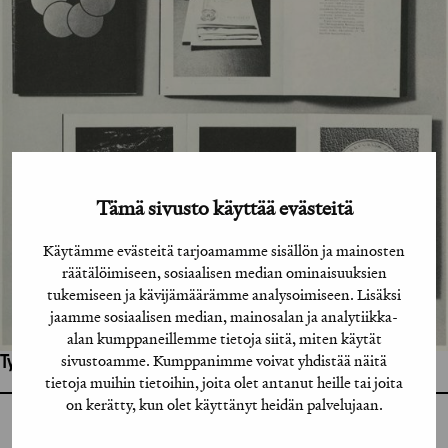
Tämä sivusto käyttää evästeitä
Käytämme evästeitä tarjoamamme sisällön ja mainosten
räätälöimiseen, sosiaalisen median ominaisuuksien
tukemiseen ja kävijämäärämme analysoimiseen. Lisäksi
jaamme sosiaalisen median, mainosalan ja analytiikka-
alan kumppaneillemme tietoja siitä, miten käytät
sivustoamme. Kumppanimme voivat yhdistää näitä
Työhön osallistuneet henkilöt / tahot:
tietoja muihin tietoihin, joita olet antanut heille tai joita
on kerätty, kun olet käyttänyt heidän palvelujaan.
GRAFIA RY
GRAFIA(AT)GRAFIA.FI