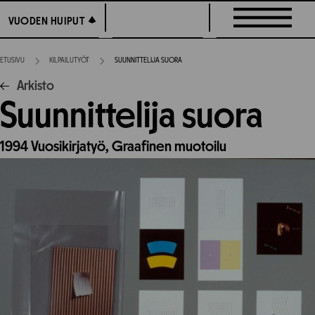
Siirry
VUODEN HUIPUT
VUODEN HUIPUT
suoraan
sisältöön
ETUSIVU
KILPAILUTYÖT
SUUNNITTELIJA SUORA
Arkisto
Suunnittelija suora
1994
Vuosikirjatyö,
Graafinen muotoilu