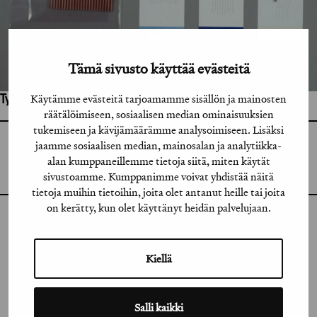
Tämä sivusto käyttää evästeitä
Käytämme evästeitä tarjoamamme sisällön ja mainosten
Työhön osallistuneet henkilöt / tahot:
räätälöimiseen, sosiaalisen median ominaisuuksien
tukemiseen ja kävijämäärämme analysoimiseen. Lisäksi
jaamme sosiaalisen median, mainosalan ja analytiikka-
GRAFIA RY
GRAFIA(AT)GRAFIA.FI
alan kumppaneillemme tietoja siitä, miten käytät
UUDENMAANKATU 11 B 9,
00120 HELSINKI
sivustoamme. Kumppanimme voivat yhdistää näitä
tietoja muihin tietoihin, joita olet antanut heille tai joita
on kerätty, kun olet käyttänyt heidän palvelujaan.
INSTAGRAM
LINKEDIN
Kiellä
FACEBOOK
Salli kaikki
VIMEO