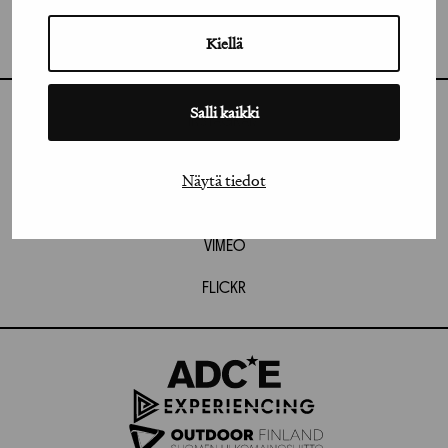
GRAFIA RY
GRAFIA(AT)GRAFIA.FI
UUDENMAANKATU 11 B 9,
Kiellä
00120 HELSINKI
Salli kaikki
INSTAGRAM
LINKEDIN
Näytä tiedot
FACEBOOK
VIMEO
FLICKR