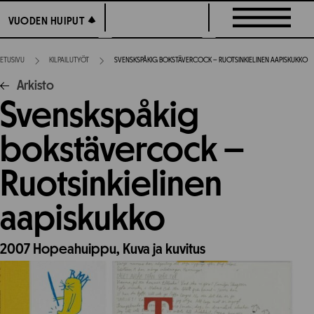
Siirry
VUODEN HUIPUT
VUODEN HUIPUT
suoraan
sisältöön
ETUSIVU
KILPAILUTYÖT
SVENSKSPÅKIG BOKSTÄVERCOCK – RUOTSINKIELINEN AAPISKUKKO
Arkisto
Svenskspåkig
bokstävercock –
Ruotsinkielinen
aapiskukko
2007
Hopeahuippu,
Kuva ja kuvitus