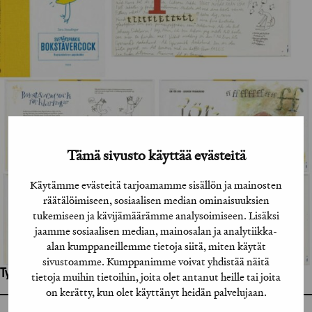
Tämä sivusto käyttää evästeitä
Käytämme evästeitä tarjoamamme sisällön ja mainosten
räätälöimiseen, sosiaalisen median ominaisuuksien
tukemiseen ja kävijämäärämme analysoimiseen. Lisäksi
jaamme sosiaalisen median, mainosalan ja analytiikka-
alan kumppaneillemme tietoja siitä, miten käytät
sivustoamme. Kumppanimme voivat yhdistää näitä
Työhön osallistuneet henkilöt / tahot:
tietoja muihin tietoihin, joita olet antanut heille tai joita
on kerätty, kun olet käyttänyt heidän palvelujaan.