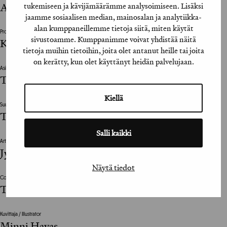
tukemiseen ja kävijämäärämme analysoimiseen. Lisäksi
Anu Väätäjä
jaamme sosiaalisen median, mainosalan ja analytiikka-
alan kumppaneillemme tietoja siitä, miten käytät
Projektinjohto / Project Management
sivustoamme. Kumppanimme voivat yhdistää näitä
Kaisa Saarinen
tietoja muihin tietoihin, joita olet antanut heille tai joita
on kerätty, kun olet käyttänyt heidän palvelujaan.
Asiakas / Client
Tradenomiopiskelijoiden liitto
Kiellä
Suunnittelutoimisto / Design Agency
Taivas
Salli kaikki
Art Director
Jyrki Poutanen
Näytä tiedot
Copywriter
Timo Silvennoinen
Kuvittaja / Illustrator
Minni Havas