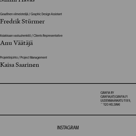
Graafinen viimeistelijä / Graphic Design Assistant
Fredrik Stürmer
Asiakkaan vastuuhenkilö / Clients Representative
Anu Väätäjä
Projektinjohto / Project Management
Kaisa Saarinen
GRAFIA RY
GRAFIA(AT)GRAFIA.FI
UUDENMAANKATU 11 B 9,
00120 HELSINKI
INSTAGRAM