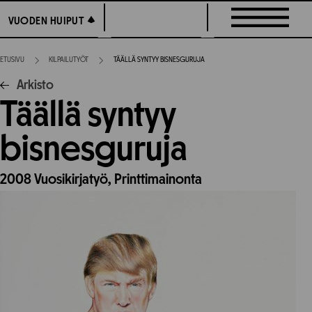
Siirry
VUODEN HUIPUT
VUODEN HUIPUT
suoraan
sisältöön
ETUSIVU
KILPAILUTYÖT
TÄÄLLÄ SYNTYY BISNESGURUJA
Arkisto
Täällä syntyy
bisnesguruja
2008
Vuosikirjatyö,
Printtimainonta