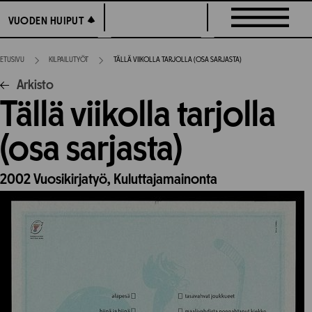
Siirry
VUODEN HUIPUT
VUODEN HUIPUT
suoraan
sisältöön
ETUSIVU
KILPAILUTYÖT
TÄLLÄ VIIKOLLA TARJOLLA (OSA SARJASTA)
Arkisto
Tällä viikolla tarjolla
(osa sarjasta)
2002
Vuosikirjatyö,
Kuluttajamainonta