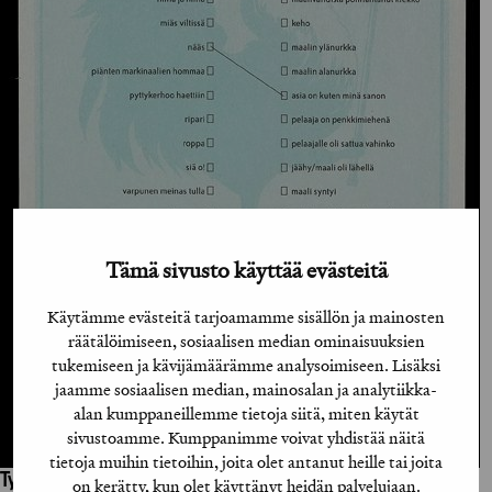
Tämä sivusto käyttää evästeitä
Käytämme evästeitä tarjoamamme sisällön ja mainosten
räätälöimiseen, sosiaalisen median ominaisuuksien
tukemiseen ja kävijämäärämme analysoimiseen. Lisäksi
jaamme sosiaalisen median, mainosalan ja analytiikka-
alan kumppaneillemme tietoja siitä, miten käytät
sivustoamme. Kumppanimme voivat yhdistää näitä
tietoja muihin tietoihin, joita olet antanut heille tai joita
Työhön osallistuneet henkilöt / tahot:
on kerätty, kun olet käyttänyt heidän palvelujaan.