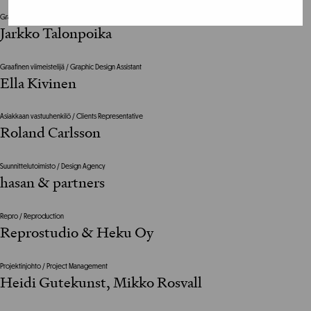
Graafinen suunnittelija / Graphic Designer
Jarkko Talonpoika
Graafinen viimeistelijä / Graphic Design Assistant
Ella Kivinen
Asiakkaan vastuuhenkilö / Clients Representative
Roland Carlsson
Suunnittelutoimisto / Design Agency
hasan & partners
Repro / Reproduction
Reprostudio & Heku Oy
Projektinjohto / Project Management
Heidi Gutekunst, Mikko Rosvall