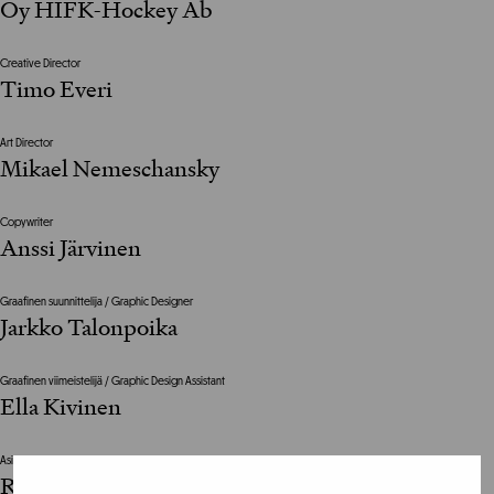
Oy HIFK-Hockey Ab
Creative Director
Timo Everi
Art Director
Mikael Nemeschansky
Copywriter
Anssi Järvinen
Graafinen suunnittelija / Graphic Designer
Jarkko Talonpoika
Graafinen viimeistelijä / Graphic Design Assistant
Ella Kivinen
Asiakkaan vastuuhenkilö / Clients Representative
Roland Carlsson