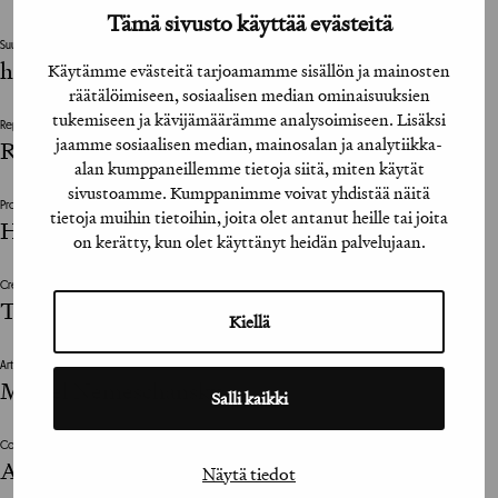
Tämä sivusto käyttää evästeitä
Suunnittelutoimisto / Design Agency
hasan & partners
Käytämme evästeitä tarjoamamme sisällön ja mainosten
räätälöimiseen, sosiaalisen median ominaisuuksien
tukemiseen ja kävijämäärämme analysoimiseen. Lisäksi
Repro / Reproduction
jaamme sosiaalisen median, mainosalan ja analytiikka-
Reprostudio & Heku Oy
alan kumppaneillemme tietoja siitä, miten käytät
sivustoamme. Kumppanimme voivat yhdistää näitä
Projektinjohto / Project Management
tietoja muihin tietoihin, joita olet antanut heille tai joita
Heidi Gutekunst, Mikko Rosvall
on kerätty, kun olet käyttänyt heidän palvelujaan.
Creative Director
Timo Everi
Kiellä
Art Director
Mikael Nemeschansky
Salli kaikki
Copywriter
Anssi Järvinen
Näytä tiedot