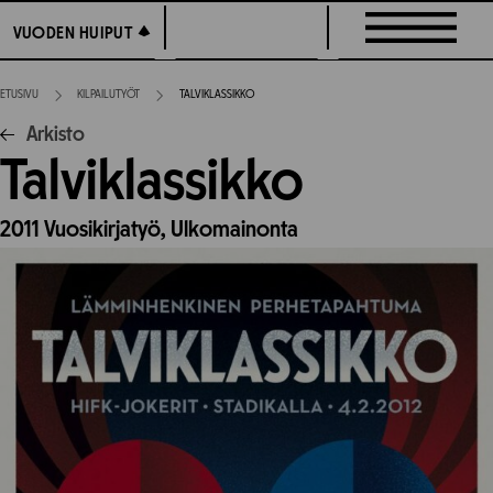
Siirry
VUODEN HUIPUT
VUODEN HUIPUT
suoraan
sisältöön
ETUSIVU
KILPAILUTYÖT
TALVIKLASSIKKO
Arkisto
Talviklassikko
2011
Vuosikirjatyö,
Ulkomainonta