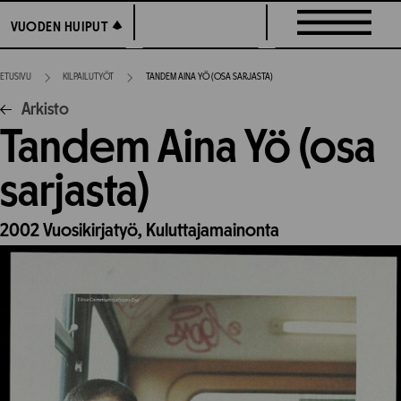
Siirry
VUODEN HUIPUT
VUODEN HUIPUT
suoraan
sisältöön
ETUSIVU
KILPAILUTYÖT
TANDEM AINA YÖ (OSA SARJASTA)
Arkisto
Tandem Aina Yö (osa
sarjasta)
2002
Vuosikirjatyö,
Kuluttajamainonta