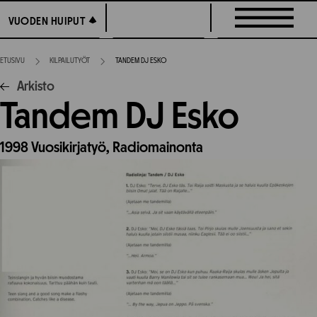
Siirry
VUODEN HUIPUT
VUODEN HUIPUT
suoraan
sisältöön
ETUSIVU
KILPAILUTYÖT
TANDEM DJ ESKO
Arkisto
Tandem DJ Esko
1998
Vuosikirjatyö,
Radiomainonta