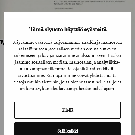
Tämä sivusto käyttää evästeitä
Käytämme evästeitä tarjoamamme sisällön ja mainosten
Työhön osallistuneet henkilöt / tahot:
räätälöimiseen, sosiaalisen median ominaisuuksien
tukemiseen ja kävijämäärämme analysoimiseen. Lisäksi
jaamme sosiaalisen median, mainosalan ja analytiikka-
GRAFIA RY
GRAFIA(AT)GRAFIA.FI
alan kumppaneillemme tietoja siitä, miten käytät
UUDENMAANKATU 11 B 9,
00120 HELSINKI
sivustoamme. Kumppanimme voivat yhdistää näitä
tietoja muihin tietoihin, joita olet antanut heille tai joita
on kerätty, kun olet käyttänyt heidän palvelujaan.
INSTAGRAM
LINKEDIN
Kiellä
FACEBOOK
Salli kaikki
VIMEO