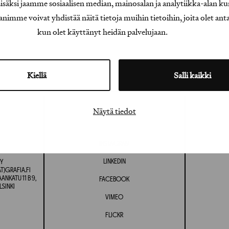
äksi jaamme sosiaalisen median, mainosalan ja analytiikka-alan ku
e voivat yhdistää näitä tietoja muihin tietoihin, joita olet antanu
kun olet käyttänyt heidän palvelujaan.
Kiellä
Salli kaikki
Näytä tiedot
INSTAGRAM
LINKEDIN
Y
T)GRAFIA.FI
NKATU 11 B 9,
FACEBOOK
LSINKI
VIMEO
FLICKR