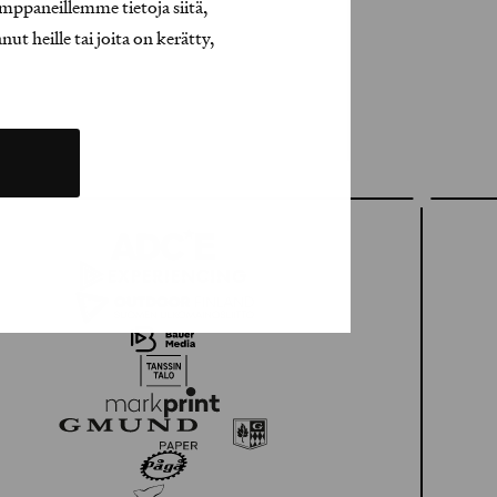
mppaneillemme tietoja siitä,
t heille tai joita on kerätty,