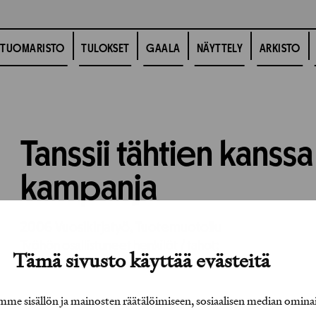
TUOMARISTO
TULOKSET
GAALA
NÄYTTELY
ARKISTO
Tanssii tähtien kanssa
kampanja
2006
Vuosikirjatyö,
Tuotemuotoilu
Työhön osallistuneet henkilöt / tahot:
Tämä sivusto käyttää evästeitä
e sisällön ja mainosten räätälöimiseen, sosiaalisen median omina