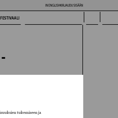
IN ENGLISH
KIRJAUDU SISÄÄN
FESTIVAALI
 -
isuuksien tukemiseen ja