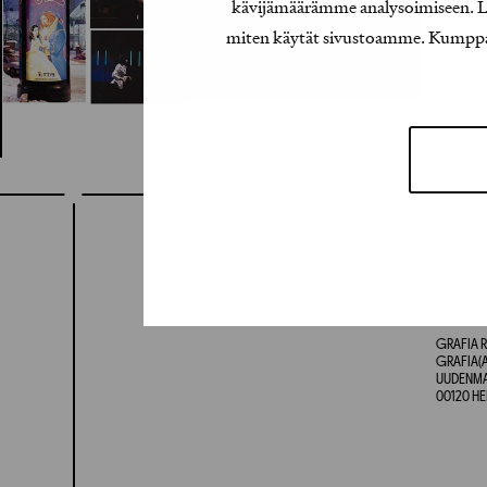
kävijämäärämme analysoimiseen. Lis
miten käytät sivustoamme. Kumppanimm
GRAFIA R
GRAFIA(A
UUDENMAA
00120 HE