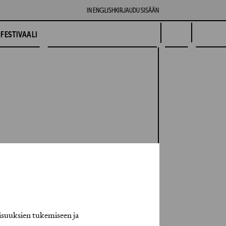
IN ENGLISH
KIRJAUDU SISÄÄN
FESTIVAALI
isuuksien tukemiseen ja