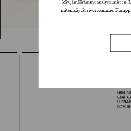
kävijämäärämme analysoimiseen. Lis
miten käytät sivustoamme. Kumppanimm
GRAFIA R
GRAFIA(A
UUDENMAA
00120 HE