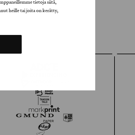
mppaneillemme tietoja siitä,
t heille tai joita on kerätty,