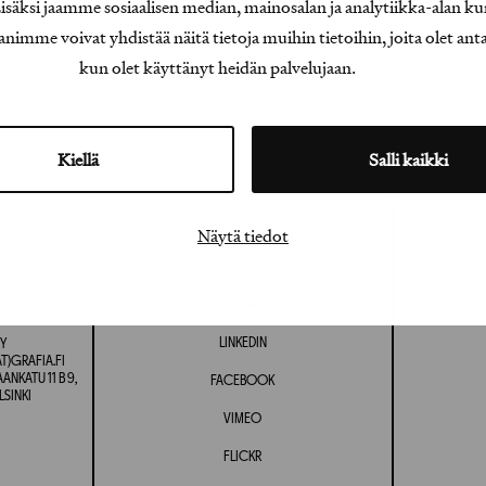
äksi jaamme sosiaalisen median, mainosalan ja analytiikka-alan ku
e voivat yhdistää näitä tietoja muihin tietoihin, joita olet antanu
kun olet käyttänyt heidän palvelujaan.
Kiellä
Salli kaikki
Näytä tiedot
INSTAGRAM
LINKEDIN
Y
T)GRAFIA.FI
NKATU 11 B 9,
FACEBOOK
LSINKI
VIMEO
FLICKR