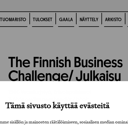
TUOMARISTO
TULOKSET
GAALA
NÄYTTELY
ARKISTO
The Finnish Business
Challenge/ Julkaisu
1986
Vuosikirjatyö,
Erikoispalkinnot
Työhön osallistuneet henkilöt / tahot:
Tämä sivusto käyttää evästeitä
e sisällön ja mainosten räätälöimiseen, sosiaalisen median omina