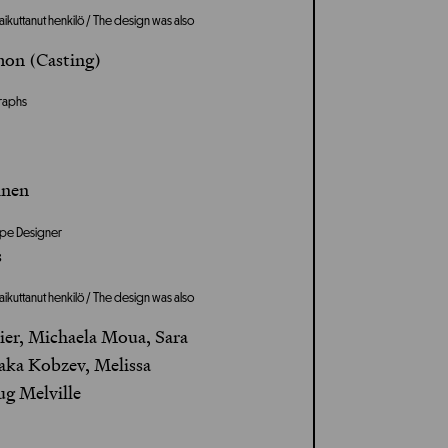
aikuttanut henkilö / The design was also
on (Casting)
graphs
inen
 Type Designer
s
aikuttanut henkilö / The design was also
ier, Michaela Moua, Sara
aka Kobzev, Melissa
ug Melville