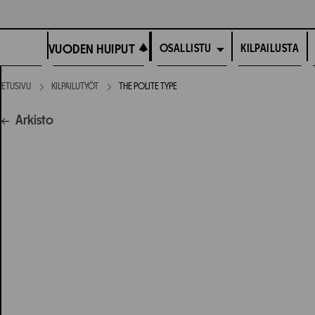
Siirry
suoraan
VUODEN HUIPUT
sisältöön
VUODEN HUIPUT
KILPAILUSTA
OSALLISTU
ETUSIVU
KILPAILUTYÖT
THE POLITE TYPE
Arkisto