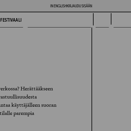
IN ENGLISH
KIRJAUDU SISÄÄN
FESTIVAALI
verkossa? Herättääkseen
vastuullisuudesta
ntaa käyttäjälleen suoran
 tilalle parempia