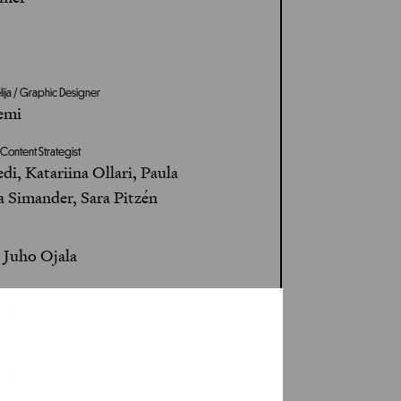
lija / Graphic Designer
iemi
/ Content Strategist
i, Katariina Ollari, Paula
a Simander, Sara Pitzén
 Juho Ojala
äki
kanen