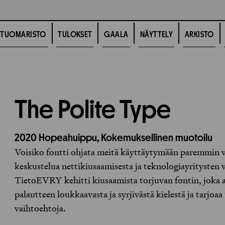
TUOMARISTO
TULOKSET
GAALA
NÄYTTELY
ARKISTO
The Polite Type
2020
Hopeahuippu,
Kokemuksellinen muotoilu
Voisiko fontti ohjata meitä käyttäytymään paremmin 
keskustelua nettikiusaamisesta ja teknologiayritysten 
TietoEVRY kehitti kiusaamista torjuvan fontin, joka a
palautteen loukkaavasta ja syrjivästä kielestä ja tarjoaa
vaihtoehtoja.