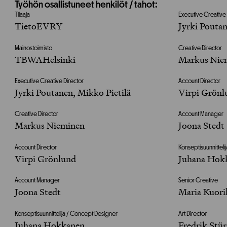
Työhön osallistuneet henkilöt / tahot:
Tilaaja
Executive Creative
TietoEVRY
Jyrki Poutan
Mainostoimisto
Creative Director
TBWAHelsinki
Markus Nie
Executive Creative Director
Account Director
Jyrki Poutanen, Mikko Pietilä
Virpi Grönl
Creative Director
Account Manager
Markus Nieminen
Joona Stedt
Account Director
Konseptisuunnittel
Virpi Grönlund
Juhana Hok
Account Manager
Senior Creative
Joona Stedt
Maria Kuori
Konseptisuunnittelija / Concept Designer
Art Director
Juhana Hokkanen
Fredrik Stü