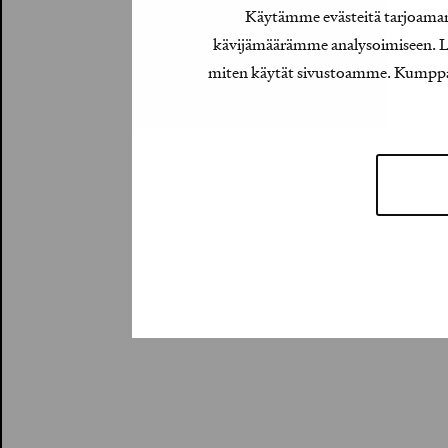
Käytämme evästeitä tarjoamamm
kävijämäärämme analysoimiseen. Lis
miten käytät sivustoamme. Kumppanimm