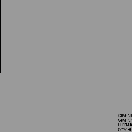
GRAFIA R
GRAFIA(A
UUDENMAA
00120 HE