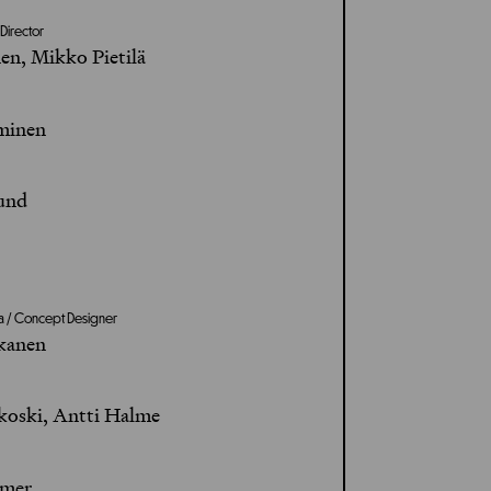
 Director
en, Mikko Pietilä
minen
und
ija / Concept Designer
kanen
koski, Antti Halme
rmer