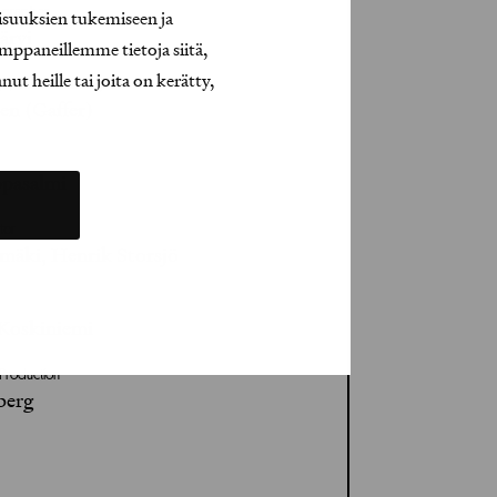
isuuksien tukemiseen ja
ographer
ärvi
mppaneillemme tietoja siitä,
t heille tai joita on kerätty,
ija / Technical Designer
en (Gaffer)
pasalmi
tor
mäki, Henrik Storsjö
 Koskiniemi
t Production
berg
ö