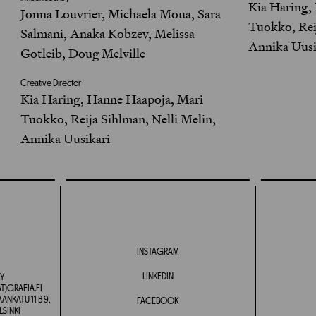
Kia Haring,
Jonna Louvrier, Michaela Moua, Sara
Tuokko, Reij
Salmani, Anaka Kobzev, Melissa
Annika Uusi
Gotleib, Doug Melville
Creative Director
Kia Haring, Hanne Haapoja, Mari
Tuokko, Reija Sihlman, Nelli Melin,
Annika Uusikari
INSTAGRAM
LINKEDIN
Y
T)GRAFIA.FI
NKATU 11 B 9,
FACEBOOK
LSINKI