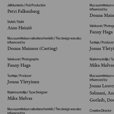
Jälkituotanto / Post Production
Muu suunnitteluun v
influenced by
Petri Falkenberg
Donna Maim
Stylisti / Stylist
Valokuvat / Photo
Aino Heiniö
Fanny Haga
Muu suunnitteluun vaikuttanut henkilö / The design was also
influenced by
Tuottaja / Producer
Donna Maimon (Casting)
Jonna Ylety
Valokuvat / Photographs
Kirjainmuotoilija /
Fanny Haga
Mika Melva
Tuottaja / Producer
Muu suunnitteluun v
influenced by
Jonna Yletyinen
Jonna Louvr
Salmani, An
Kirjainmuotoilija / Type Designer
Mika Melvas
Gotleib, Do
Muu suunnitteluun vaikuttanut henkilö / The design was also
Creative Director
influenced by