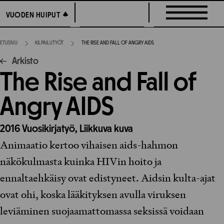
Siirry
VUODEN HUIPUT
VUODEN HUIPUT
suoraan
sisältöön
ETUSIVU
KILPAILUTYÖT
THE RISE AND FALL OF ANGRY AIDS
Arkisto
The Rise and Fall of
Angry AIDS
2016
Vuosikirjatyö,
Liikkuva kuva
Animaatio kertoo vihaisen aids-hahmon
näkökulmasta kuinka HIVin hoito ja
ennaltaehkäisy ovat edistyneet. Aidsin kulta-ajat
ovat ohi, koska lääkityksen avulla viruksen
leviäminen suojaamattomassa seksissä voidaan