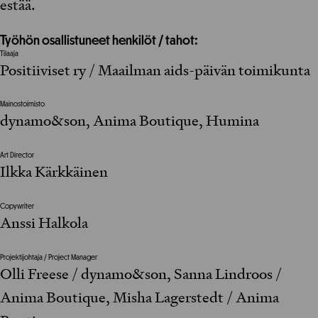
estää.
Työhön osallistuneet henkilöt / tahot:
Tilaaja
Positiiviset ry / Maailman aids-päivän toimikunta
Mainostoimisto
dynamo&son, Anima Boutique, Humina
Art Director
Ilkka Kärkkäinen
Copywriter
Anssi Halkola
Projektijohtaja / Project Manager
Olli Freese / dynamo&son, Sanna Lindroos /
Anima Boutique, Misha Lagerstedt / Anima