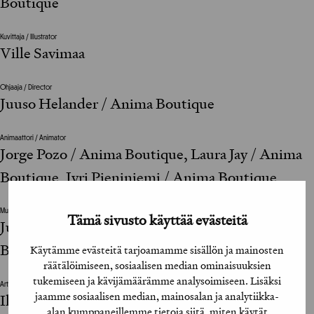
Boutique
Kuvittaja / Illustrator
Ville Savimaa
Ohjaaja / Director
Juuso Helander / Anima Boutique
Animaattori / Animator
Jorge Pozo / Anima Boutique, Laura Jay / Anima
Boutique, Jyri Pieniniemi / Anima Boutique
Musiikki / Music
Tämä sivusto käyttää evästeitä
Juri Seppä / Humina, Juuso Helander / Anima
Boutique
Käytämme evästeitä tarjoamamme sisällön ja mainosten
räätälöimiseen, sosiaalisen median ominaisuuksien
tukemiseen ja kävijämäärämme analysoimiseen. Lisäksi
Art Director
jaamme sosiaalisen median, mainosalan ja analytiikka-
Ilkka Kärkkäinen
alan kumppaneillemme tietoja siitä, miten käytät