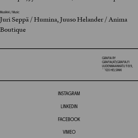
Musiikki / Music
Juri Seppä / Humina, Juuso Helander / Anima
Boutique
GRAFIA RY
GRAFIA(AT)GRAFIA.FI
UUDENMAANKATU 11 B 9,
00120 HELSINKI
INSTAGRAM
LINKEDIN
FACEBOOK
VIMEO