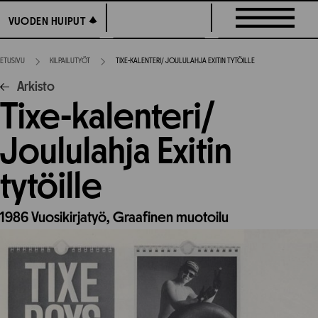
Siirry
VUODEN HUIPUT
VUODEN HUIPUT
suoraan
sisältöön
ETUSIVU
KILPAILUTYÖT
TIXE-KALENTERI/ JOULULAHJA EXITIN TYTÖILLE
Arkisto
Tixe-kalenteri/
Joululahja Exitin
tytöille
1986
Vuosikirjatyö,
Graafinen muotoilu