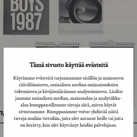
Tämä sivusto käyttää evästeitä
Käytämme evästeitä tarjoamamme sisällön ja mainosten
räätälöimiseen, sosiaalisen median ominaisuuksien
tukemiseen ja kävijämäärämme analysoimiseen. Lisäksi
jaamme sosiaalisen median, mainosalan ja analytiikka-
alan kumppaneillemme tietoja siitä, miten käytät
sivustoamme. Kumppanimme voivat yhdistää näitä
Työhön osallistuneet henkilöt / tahot:
tietoja muihin tietoihin, joita olet antanut heille tai joita
on kerätty, kun olet käyttänyt heidän palvelujaan.
GRAFIA RY
GRAFIA(AT)GRAFIA.FI