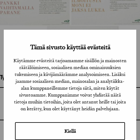
Tämä sivusto käyttää evästeitä
Käytämme evästeitä tarjoamamme sisällön ja mainosten
räätälöimiseen, sosiaalisen median ominaisuuksien
tukemiseen ja kävijämäärämme analysoimiseen. Lisäksi
Työhön osallistuneet henkilöt / tahot:
jaamme sosiaalisen median, mainosalan ja analytiikka-
alan kumppaneillemme tietoja siitä, miten käytät
sivustoamme. Kumppanimme voivat yhdistää näitä
GRAFIA RY
tietoja muihin tietoihin, joita olet antanut heille tai joita
GRAFIA(AT)GRAFIA.FI
UUDENMAANKATU 11 B 9,
on kerätty, kun olet käyttänyt heidän palvelujaan.
00120 HELSINKI
Kiellä
INSTAGRAM