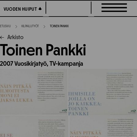
Siirry
VUODEN HUIPUT
VUODEN HUIPUT
suoraan
sisältöön
ETUSIVU
KILPAILUTYÖT
TOINEN PANKKI
Arkisto
Toinen Pankki
2007
Vuosikirjatyö,
TV-kampanja