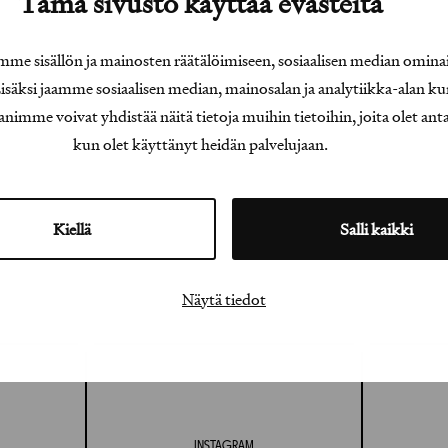
Tämä sivusto käyttää evästeitä
e sisällön ja mainosten räätälöimiseen, sosiaalisen median omina
äksi jaamme sosiaalisen median, mainosalan ja analytiikka-alan ku
e voivat yhdistää näitä tietoja muihin tietoihin, joita olet antanu
kun olet käyttänyt heidän palvelujaan.
Kiellä
Salli kaikki
Näytä tiedot
INSTAGRAM