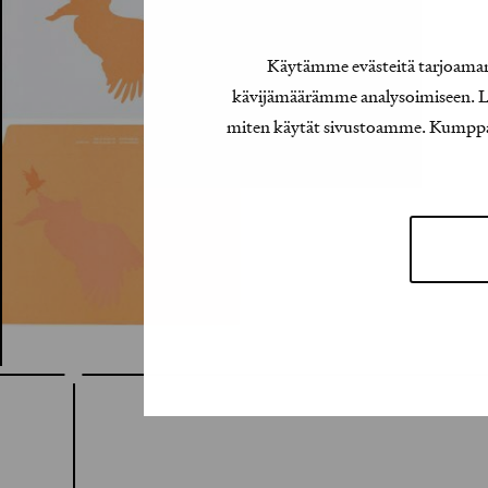
Käytämme evästeitä tarjoamamm
kävijämäärämme analysoimiseen. Lis
miten käytät sivustoamme. Kumppanimm