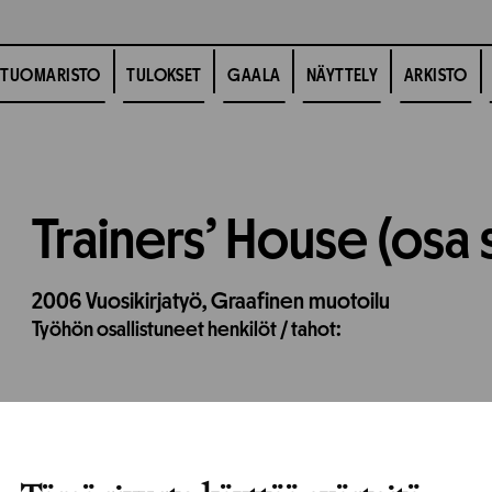
TUOMARISTO
TULOKSET
GAALA
NÄYTTELY
ARKISTO
Trainers’ House (osa 
2006
Vuosikirjatyö,
Graafinen muotoilu
Työhön osallistuneet henkilöt / tahot: