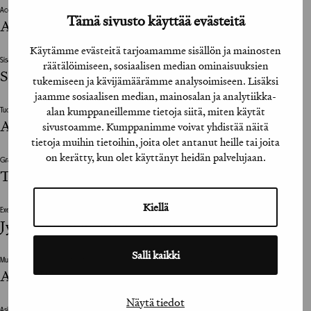
Account Manager
Tämä sivusto käyttää evästeitä
Anette Michelsson
Käytämme evästeitä tarjoamamme sisällön ja mainosten
Sisältösuunnittelija / Content Strategist
räätälöimiseen, sosiaalisen median ominaisuuksien
Saana Simander
tukemiseen ja kävijämäärämme analysoimiseen. Lisäksi
jaamme sosiaalisen median, mainosalan ja analytiikka-
alan kumppaneillemme tietoja siitä, miten käytät
Tuottaja / Producer
Anni Soukkala (Koski Syväri)
sivustoamme. Kumppanimme voivat yhdistää näitä
tietoja muihin tietoihin, joita olet antanut heille tai joita
on kerätty, kun olet käyttänyt heidän palvelujaan.
Graafinen suunnittelija / Graphic Designer
Timo Klemola
Kiellä
Executive Creative Director
Jyrki Poutanen, Mikko Pietilä
Salli kaikki
Muu suunnitteluun vaikuttanut henkilö / The design was also influenced by
Arttu Pöyry
Näytä tiedot
Asiakkaan vastuuhenkilö / Client’s Representative