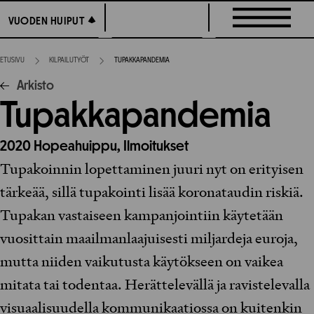
Siirry
VUODEN HUIPUT
VUODEN HUIPUT
suoraan
sisältöön
ETUSIVU
KILPAILUTYÖT
TUPAKKAPANDEMIA
Arkisto
Tupakkapandemia
2020
Hopeahuippu,
Ilmoitukset
Tupakoinnin lopettaminen juuri nyt on erityisen
tärkeää, sillä tupakointi lisää koronataudin riskiä.
Tupakan vastaiseen kampanjointiin käytetään
vuosittain maailmanlaajuisesti miljardeja euroja,
mutta niiden vaikutusta käytökseen on vaikea
mitata tai todentaa. Herättelevällä ja ravistelevalla
visuaalisuudella kommunikaatiossa on kuitenkin