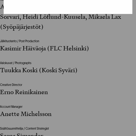
Anu Kytölä, Juha Heino, Eeva Ollila, Marika
Sorvari, Heidi Löflund-Kuusela, Mikaela Lax
(Syöpäjärjestöt)
Jälkituotanto / Post Production
Kasimir Häiväoja (FLC Helsinki)
Valokuvat / Photographs
Tuukka Koski (Koski Syväri)
Creative Director
Erno Reinikainen
Account Manager
Anette Michelsson
Sisältösuunnittelija / Content Strategist
Saana Simander