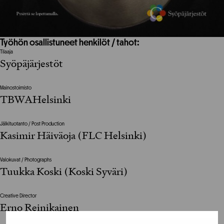
Työhön osallistuneet henkilöt / tahot:
Tilaaja
Syöpäjärjestöt
Mainostoimisto
TBWAHelsinki
Jälkituotanto / Post Production
Kasimir Häiväoja (FLC Helsinki)
Valokuvat / Photographs
Tuukka Koski (Koski Syväri)
Creative Director
Erno Reinikainen