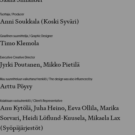
Tuottaja / Producer
Anni Soukkala (Koski Syväri)
Graafinen suunnittelija / Graphic Designer
Timo Klemola
Executive Creative Director
Jyrki Poutanen, Mikko Pietilä
Muu suunnitteluun vaikuttanut henkilö / The design was also influenced by
Arttu Pöyry
Asiakkaan vastuuhenkilö / Client’s Representative
Anu Kytölä, Juha Heino, Eeva Ollila, Marika
Sorvari, Heidi Löflund-Kuusela, Mikaela Lax
(Syöpäjärjestöt)