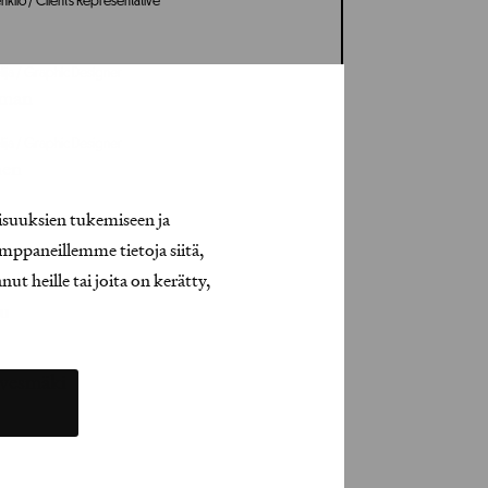
kilö / Client’s Representative
lija / Graphic Designer
dman
lija / Graphic Designer
nen
isuuksien tukemiseen ja
mppaneillemme tietoja siitä,
t heille tai joita on kerätty,
lu
rvesmäki