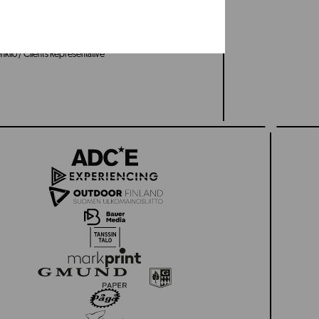
kilö / Client’s Representative
lä
kilö / Client’s Representative