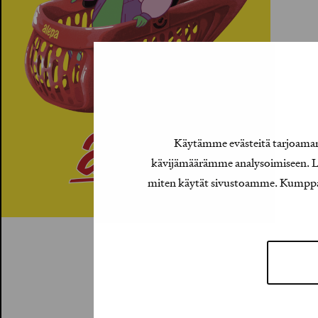
Käytämme evästeitä tarjoamamm
kävijämäärämme analysoimiseen. Lis
miten käytät sivustoamme. Kumppanimm