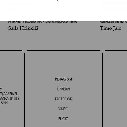
Leikkaaja / Editor
Asiakkaan vastuuhen
Boutique
Salla Heikki
Asiakkaan vastuuhenkilö / Client’s Representative
Asiakkaan vastuuhen
Salla Heikkilä
Timo Jalo
INSTAGRAM
LINKEDIN
Y
T)GRAFIA.FI
NKATU 11 B 9,
FACEBOOK
LSINKI
VIMEO
FLICKR