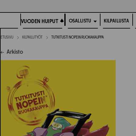
Siirry
suoraan
VUODEN HUIPUT
sisältöön
VUODEN HUIPUT
KILPAILUSTA
OSALLISTU
ETUSIVU
KILPAILUTYÖT
TUTKITUSTI NOPEIN RUOKAKAUPPA
Arkisto