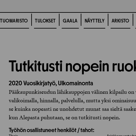
TUOMARISTO
TULOKSET
GAALA
NÄYTTELY
ARKISTO
Tutkitusti nopein r
2020
Vuosikirjatyö,
Ulkomainonta
Pääkaupunkiseudun lähikauppojen välinen kilpailu on v
valikoimalla, hinnalla, palvelulla, mutta yksi ominais
se kuinka nopeasti ne unohdetut munat saa sieltä saake
kun Alepasta puhutaan, se on tutkitusti nopein.
Työhön osallistuneet henkilöt / tahot: