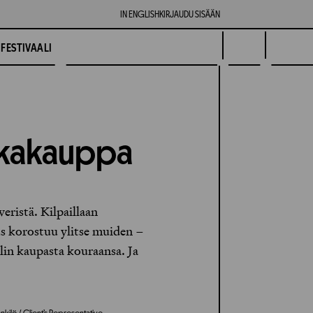
IN ENGLISH
KIRJAUDU SISÄÄN
FESTIVAALI
uokakauppa
eristä. Kilpaillaan
uus korostuu ylitse muiden –
lin kaupasta kouraansa. Ja