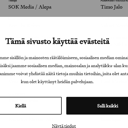
Tilaaja
Asiakkaan vastuuhen
SOK Media / Alepa
Timo Jalo
Mainostoimisto
Graafinen suunnitte
Bob the Robot
Sakari Nor
Tämä sivusto käyttää evästeitä
Graafinen suunnittelija / Graphic Designer
Graafinen suunnitte
Sakari Nordman
Elina Nikki
e sisällön ja mainosten räätälöimiseen, sosiaalisen median omina
Graafinen suunnittelija / Graphic Designer
Art Director
Elina Nikkinen
Vesa Kuula
äksi jaamme sosiaalisen median, mainosalan ja analytiikka-alan ku
e voivat yhdistää näitä tietoja muihin tietoihin, joita olet antanu
Art Director
Copywriter
Vesa Kuula
Paul Merisa
kun olet käyttänyt heidän palvelujaan.
Copywriter
Account Manager
Paul Merisalu
Katarina Ki
Kiellä
Salli kaikki
Account Manager
Leikkaaja / Editor
Katarina Kirvesmäki
Boutique
Näytä tiedot