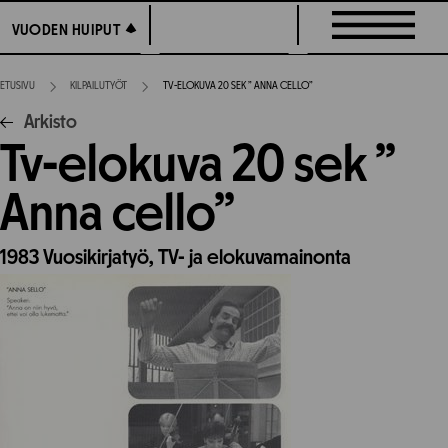
Siirry
VUODEN HUIPUT
VUODEN HUIPUT
suoraan
sisältöön
ETUSIVU
KILPAILUTYÖT
TV-ELOKUVA 20 SEK ” ANNA CELLO”
Arkisto
Tv-elokuva 20 sek ”
Anna cello”
1983
Vuosikirjatyö,
TV- ja elokuvamainonta