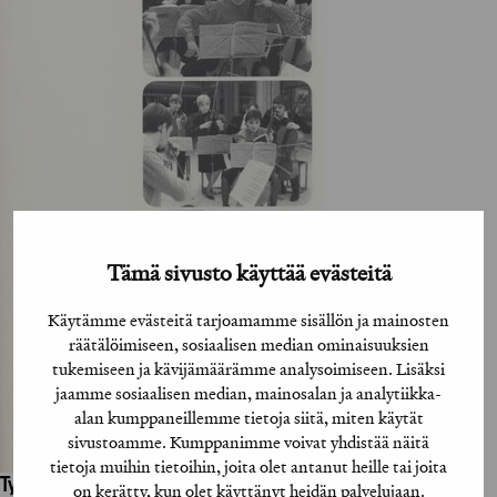
Tämä sivusto käyttää evästeitä
Käytämme evästeitä tarjoamamme sisällön ja mainosten
räätälöimiseen, sosiaalisen median ominaisuuksien
tukemiseen ja kävijämäärämme analysoimiseen. Lisäksi
jaamme sosiaalisen median, mainosalan ja analytiikka-
alan kumppaneillemme tietoja siitä, miten käytät
sivustoamme. Kumppanimme voivat yhdistää näitä
tietoja muihin tietoihin, joita olet antanut heille tai joita
Työhön osallistuneet henkilöt / tahot:
on kerätty, kun olet käyttänyt heidän palvelujaan.