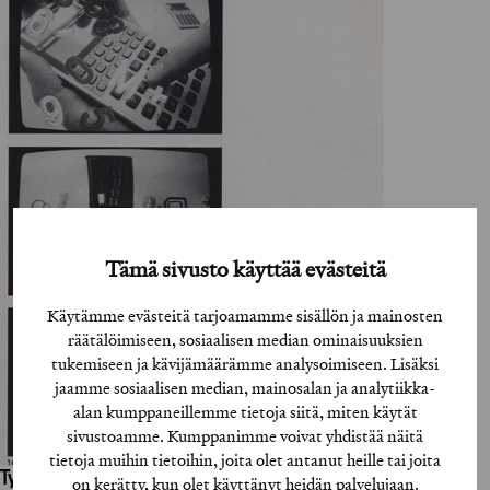
Tämä sivusto käyttää evästeitä
Käytämme evästeitä tarjoamamme sisällön ja mainosten
räätälöimiseen, sosiaalisen median ominaisuuksien
tukemiseen ja kävijämäärämme analysoimiseen. Lisäksi
jaamme sosiaalisen median, mainosalan ja analytiikka-
alan kumppaneillemme tietoja siitä, miten käytät
sivustoamme. Kumppanimme voivat yhdistää näitä
tietoja muihin tietoihin, joita olet antanut heille tai joita
Työhön osallistuneet henkilöt / tahot:
on kerätty, kun olet käyttänyt heidän palvelujaan.