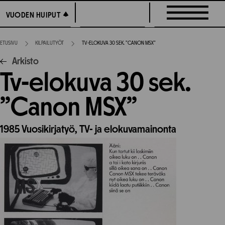
Siirry
VUODEN HUIPUT
VUODEN HUIPUT
suoraan
sisältöön
ETUSIVU
KILPAILUTYÖT
TV-ELOKUVA 30 SEK. ”CANON MSX”
Arkisto
Tv-elokuva 30 sek.
”Canon MSX”
1985
Vuosikirjatyö,
TV- ja elokuvamainonta