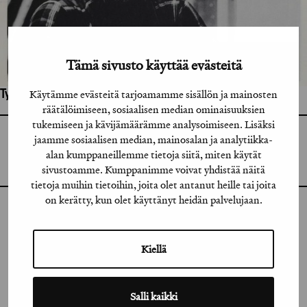
Tämä sivusto käyttää evästeitä
Käytämme evästeitä tarjoamamme sisällön ja mainosten
Työhön osallistuneet henkilöt / tahot:
räätälöimiseen, sosiaalisen median ominaisuuksien
tukemiseen ja kävijämäärämme analysoimiseen. Lisäksi
jaamme sosiaalisen median, mainosalan ja analytiikka-
GRAFIA RY
GRAFIA(AT)GRAFIA.FI
alan kumppaneillemme tietoja siitä, miten käytät
UUDENMAANKATU 11 B 9,
00120 HELSINKI
sivustoamme. Kumppanimme voivat yhdistää näitä
tietoja muihin tietoihin, joita olet antanut heille tai joita
on kerätty, kun olet käyttänyt heidän palvelujaan.
INSTAGRAM
LINKEDIN
Kiellä
FACEBOOK
Salli kaikki
VIMEO