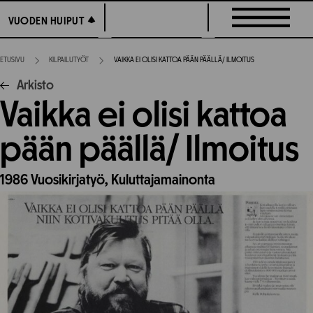
Siirry
VUODEN HUIPUT
VUODEN HUIPUT
suoraan
sisältöön
ETUSIVU
KILPAILUTYÖT
VAIKKA EI OLISI KATTOA PÄÄN PÄÄLLÄ/ ILMOITUS
Arkisto
Vaikka ei olisi kattoa
pään päällä/ Ilmoitus
1986
Vuosikirjatyö,
Kuluttajamainonta