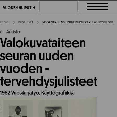
Siirry
VUODEN HUIPUT
VUODEN HUIPUT
suoraan
sisältöön
ETUSIVU
KILPAILUTYÖT
VALOKUVATAITEEN SEURAN UUDEN VUODEN -TERVEHDYSJULISTEET
Arkisto
Valokuvataiteen
seuran uuden
vuoden -
tervehdysjulisteet
1982
Vuosikirjatyö,
Käyttögrafiikka