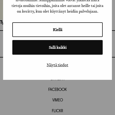
tietoja muihin tietoihin, joita olet antanut heille tai joita
on kerätty, kun olet käyttänyt heidän palvelujaan.
Työhön osallistuneet henkilöt / tahot:
Kiellä
GRAFIA RY
GRAFIA(AT)GRAFIA.FI
UUDENMAANKATU 11 B 9,
Salli kaikki
00120 HELSINKI
Näytä tiedot
INSTAGRAM
LINKEDIN
FACEBOOK
VIMEO
FLICKR