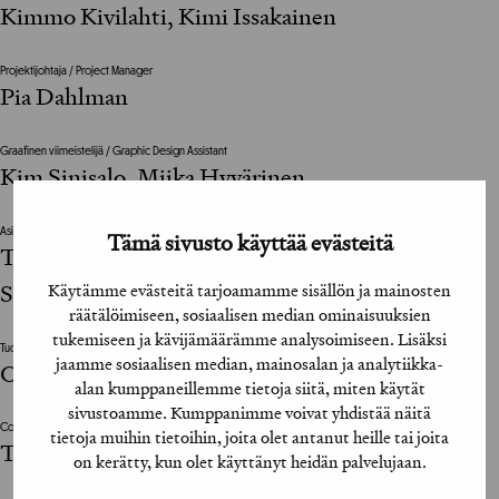
Kimmo Kivilahti, Kimi Issakainen
Projektijohtaja / Project Manager
Pia Dahlman
Graafinen viimeistelijä / Graphic Design Assistant
Kim Sinisalo, Miika Hyvärinen
Asiakkaan vastuuhenkilö / Client’s Representative
Tämä sivusto käyttää evästeitä
Timo Hansio, Seppo Niemelä, Christian
Käytämme evästeitä tarjoamamme sisällön ja mainosten
Saukkola, Lauri Sipponen
räätälöimiseen, sosiaalisen median ominaisuuksien
tukemiseen ja kävijämäärämme analysoimiseen. Lisäksi
Tuotantoyhtiö / Production House
jaamme sosiaalisen median, mainosalan ja analytiikka-
Otto Production
alan kumppaneillemme tietoja siitä, miten käytät
sivustoamme. Kumppanimme voivat yhdistää näitä
Copywriter
tietoja muihin tietoihin, joita olet antanut heille tai joita
Tommi Laiho, Tommy Mäkinen, Lasse Paasto
on kerätty, kun olet käyttänyt heidän palvelujaan.