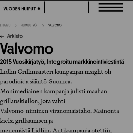
Siirry
VUODEN HUIPUT
VUODEN HUIPUT
suoraan
sisältöön
ETUSIVU
KILPAILUTYÖT
VALVOMO
Arkisto
Valvomo
2015
Vuosikirjatyö,
Integroitu markkinointiviestintä
Lidlin Grillimaisteri kampanjan insight oli
parodioida sääntö-Suomea.
Monimediainen kampanja julisti maahan
grillauskiellon, jota vahti
Valvomo-niminen viranomaistaho. Mainonta
kielsi grillaamisen ja
menemästä Lidliin. Antikampanja otettiin