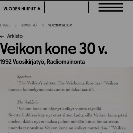
Siirry
VUODEN HUIPUT
VUODEN HUIPUT
suoraan
sisältöön
ETUSIVU
KILPAILUTYÖT
VEIKON KONE 30 V.
Arkisto
Veikon kone 30 v.
1992
Vuosikirjatyö,
Radiomainonta