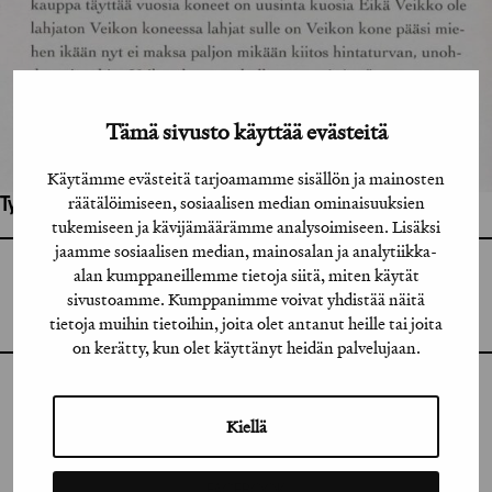
Tämä sivusto käyttää evästeitä
Käytämme evästeitä tarjoamamme sisällön ja mainosten
räätälöimiseen, sosiaalisen median ominaisuuksien
Työhön osallistuneet henkilöt / tahot:
tukemiseen ja kävijämäärämme analysoimiseen. Lisäksi
jaamme sosiaalisen median, mainosalan ja analytiikka-
alan kumppaneillemme tietoja siitä, miten käytät
GRAFIA RY
GRAFIA(AT)GRAFIA.FI
sivustoamme. Kumppanimme voivat yhdistää näitä
UUDENMAANKATU 11 B 9,
00120 HELSINKI
tietoja muihin tietoihin, joita olet antanut heille tai joita
on kerätty, kun olet käyttänyt heidän palvelujaan.
INSTAGRAM
Kiellä
LINKEDIN
FACEBOOK