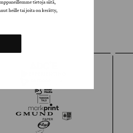
mppaneillemme tietoja siitä,
t heille tai joita on kerätty,