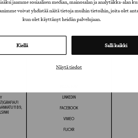
äksi jaamme sosiaalisen median, mainosalan ja analytiikka-alan ku
e voivat yhdistää näitä tietoja muihin tietoihin, joita olet antanu
kun olet käyttänyt heidän palvelujaan.
Kiellä
Salli kaikki
Näytä tiedot
INSTAGRAM
LINKEDIN
Y
T)GRAFIA.FI
NKATU 11 B 9,
FACEBOOK
LSINKI
VIMEO
FLICKR