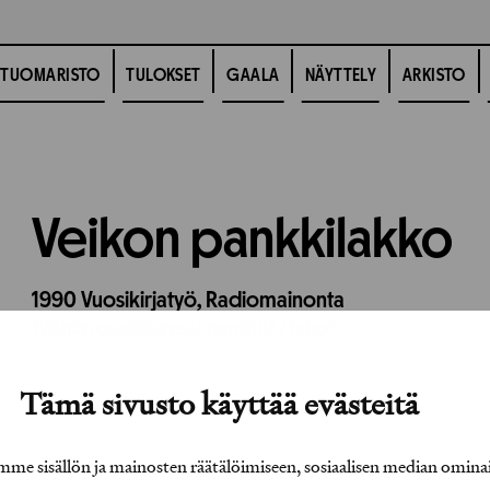
TUOMARISTO
TULOKSET
GAALA
NÄYTTELY
ARKISTO
Veikon pankkilakko
1990
Vuosikirjatyö,
Radiomainonta
Työhön osallistuneet henkilöt / tahot:
Tämä sivusto käyttää evästeitä
e sisällön ja mainosten räätälöimiseen, sosiaalisen median omina