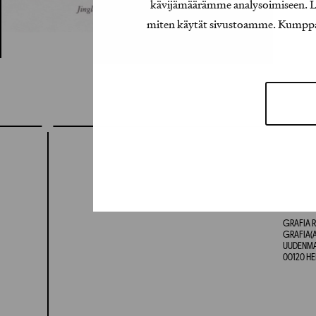
kävijämäärämme analysoimiseen. Lis
miten käytät sivustoamme. Kumppanimm
GRAFIA R
GRAFIA(A
UUDENMAA
00120 HE