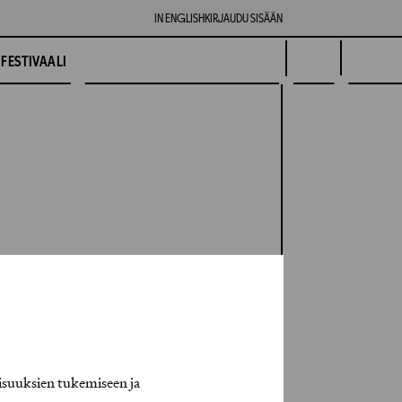
IN ENGLISH
KIRJAUDU SISÄÄN
FESTIVAALI
isuuksien tukemiseen ja