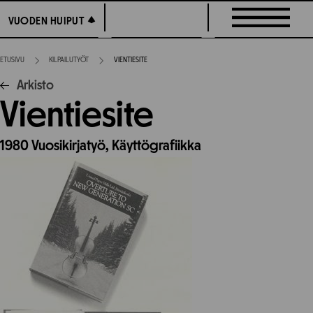
Siirry
VUODEN HUIPUT
VUODEN HUIPUT
suoraan
sisältöön
ETUSIVU
KILPAILUTYÖT
VIENTIESITE
Arkisto
Vientiesite
1980
Vuosikirjatyö,
Käyttögrafiikka