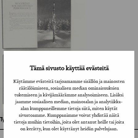
Tämä sivusto käyttää evästeitä
Käytämme evästeitä tarjoamamme sisällön ja mainosten
räätälöimiseen, sosiaalisen median ominaisuuksien
tukemiseen ja kävijämäärämme analysoimiseen. Lisäksi
jaamme sosiaalisen median, mainosalan ja analytiikka-
alan kumppaneillemme tietoja siitä, miten käytät
sivustoamme. Kumppanimme voivat yhdistää näitä
Työhön osallistuneet henkilöt / tahot:
tietoja muihin tietoihin, joita olet antanut heille tai joita
on kerätty, kun olet käyttänyt heidän palvelujaan.