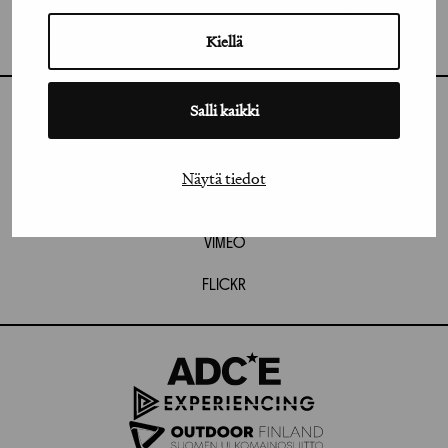
GRAFIA RY
GRAFIA(AT)GRAFIA.FI
UUDENMAANKATU 11 B 9,
Kiellä
00120 HELSINKI
Salli kaikki
INSTAGRAM
LINKEDIN
Näytä tiedot
FACEBOOK
VIMEO
FLICKR