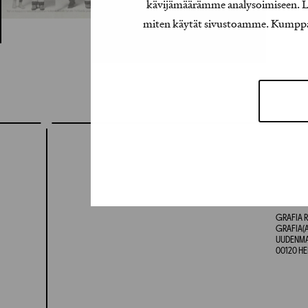
kävijämäärämme analysoimiseen. Lis
miten käytät sivustoamme. Kumppanimm
GRAFIA R
GRAFIA(A
UUDENMAA
00120 HE