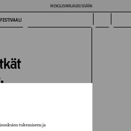
IN ENGLISH
KIRJAUDU SISÄÄN
FESTIVAALI
tkät
.
isuuksien tukemiseen ja