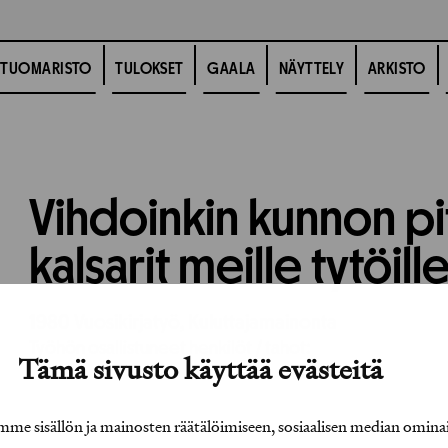
TUOMARISTO
TULOKSET
GAALA
NÄYTTELY
ARKISTO
Vihdoinkin kunnon pi
kalsarit meille tytöille
1980
Vuosikirjatyö,
Kuluttajamainonta
Työhön osallistuneet henkilöt / tahot:
Tämä sivusto käyttää evästeitä
e sisällön ja mainosten räätälöimiseen, sosiaalisen median omina