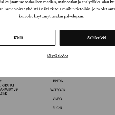
äksi jaamme sosiaalisen median, mainosalan ja analytiikka-alan ku
e voivat yhdistää näitä tietoja muihin tietoihin, joita olet antanu
kun olet käyttänyt heidän palvelujaan.
Kiellä
Salli kaikki
Näytä tiedot
INSTAGRAM
LINKEDIN
Y
T)GRAFIA.FI
NKATU 11 B 9,
FACEBOOK
LSINKI
VIMEO
FLICKR