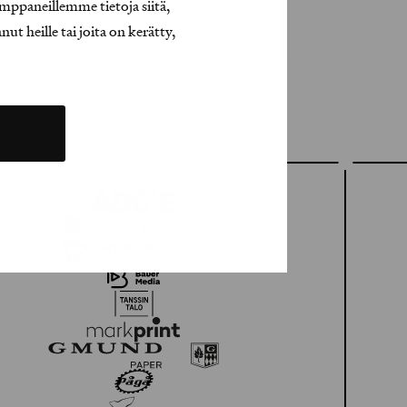
mppaneillemme tietoja siitä,
t heille tai joita on kerätty,