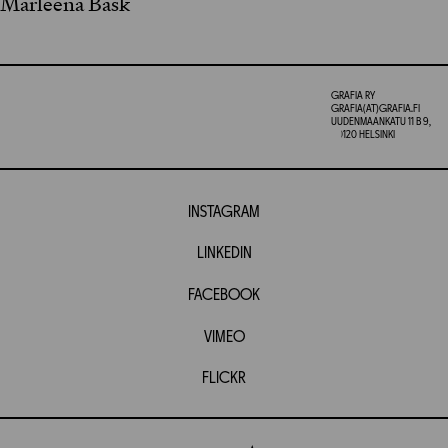
Marleena Bask
GRAFIA RY
GRAFIA(AT)GRAFIA.FI
UUDENMAANKATU 11 B 9,
00120 HELSINKI
INSTAGRAM
LINKEDIN
FACEBOOK
VIMEO
FLICKR