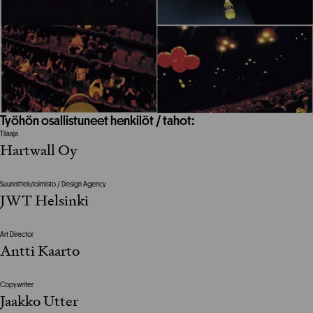
Työhön osallistuneet henkilöt / tahot:
Tilaaja
Hartwall Oy
Suunnittelutoimisto / Design Agency
JWT Helsinki
Art Director
Antti Kaarto
Copywriter
Jaakko Utter