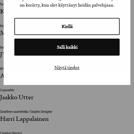
on kerätty, kun olet käyttänyt heidän palvelujaan.
Tuottaja / Producer
Kati Tamminen, Risto Nikkilä
Kiellä
Asiakkaan vastuuhenkilö / Clients Representative
Marleena Bask
Salli kaikki
Suunnittelutoimisto / Design Agency
JWT Helsinki
Näytä tiedot
Art Director
Antti Kaarto
Copywriter
Jaakko Utter
Graafinen suunnittelija / Graphic Designer
Harri Lappalainen
Creative Director