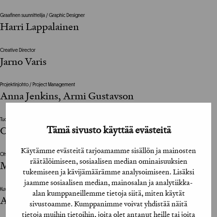
Graafinen suunnittelija / Graphic Designer
Harri Lappalainen
Creative Director
Jarno Varis
Projektinjohto / Project Management
Anna Jenkins, Armi Gustavson
Tuotantoyhtiö / Production House
Tämä sivusto käyttää evästeitä
Otto Production
Käytämme evästeitä tarjoamamme sisällön ja mainosten
Ohjaaja / Director
räätälöimiseen, sosiaalisen median ominaisuuksien
Matti Kihlström
tukemiseen ja kävijämäärämme analysoimiseen. Lisäksi
jaamme sosiaalisen median, mainosalan ja analytiikka-
Kuvaaja / Cinematographer
alan kumppaneillemme tietoja siitä, miten käytät
Aleksi Rytkönen
sivustoamme. Kumppanimme voivat yhdistää näitä
tietoja muihin tietoihin, joita olet antanut heille tai joita