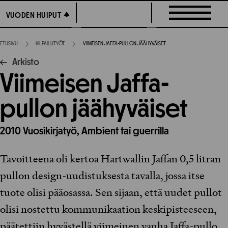
Siirry
VUODEN HUIPUT
VUODEN HUIPUT
suoraan
sisältöön
ETUSIVU
KILPAILUTYÖT
VIIMEISEN JAFFA-PULLON JÄÄHYVÄISET
Arkisto
Viimeisen Jaffa-
pullon jäähyväiset
2010
Vuosikirjatyö,
Ambient tai guerrilla
Tavoitteena oli kertoa Hartwallin Jaffan 0,5 litran
pullon design-uudistuksesta tavalla, jossa itse
tuote olisi pääosassa. Sen sijaan, että uudet pullot
olisi nostettu kommunikaation keskipisteeseen,
päätettiin hyvästellä viimeinen vanha Jaffa-pullo.