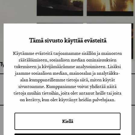
Tämä sivusto käyttää evästeitä
Käytämme evästeitä tarjoamamme sisällön ja mainosten
räätälöimiseen, sosiaalisen median ominaisuuksien
Työhön osallistuneet henkilöt / tahot:
tukemiseen ja kävijämäärämme analysoimiseen. Lisäksi
jaamme sosiaalisen median, mainosalan ja analytiikka-
alan kumppaneillemme tietoja siitä, miten käytät
GRAFIA RY
sivustoamme. Kumppanimme voivat yhdistää näitä
GRAFIA(AT)GRAFIA.FI
UUDENMAANKATU 11 B 9,
tietoja muihin tietoihin, joita olet antanut heille tai joita
00120 HELSINKI
on kerätty, kun olet käyttänyt heidän palvelujaan.
INSTAGRAM
Kiellä
LINKEDIN