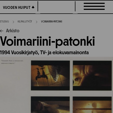
Siirry
VUODEN HUIPUT
VUODEN HUIPUT
suoraan
sisältöön
ETUSIVU
KILPAILUTYÖT
VOIMARIINI-PATONKI
Arkisto
Voimariini-patonki
1994
Vuosikirjatyö,
TV- ja elokuvamainonta