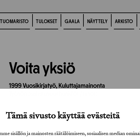
TUOMARISTO
TULOKSET
GAALA
NÄYTTELY
ARKISTO
Voita yksiö
1999
Vuosikirjatyö,
Kuluttajamainonta
Työhön osallistuneet henkilöt / tahot:
Tämä sivusto käyttää evästeitä
e sisällön ja mainosten räätälöimiseen, sosiaalisen median omina