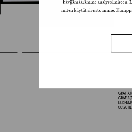
kävijämäärämme analysoimiseen. Lis
miten käytät sivustoamme. Kumppanimm
GRAFIA R
GRAFIA(A
UUDENMAA
00120 HE