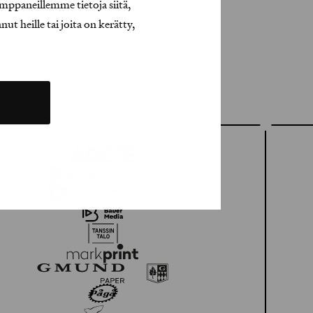
mppaneillemme tietoja siitä,
t heille tai joita on kerätty,