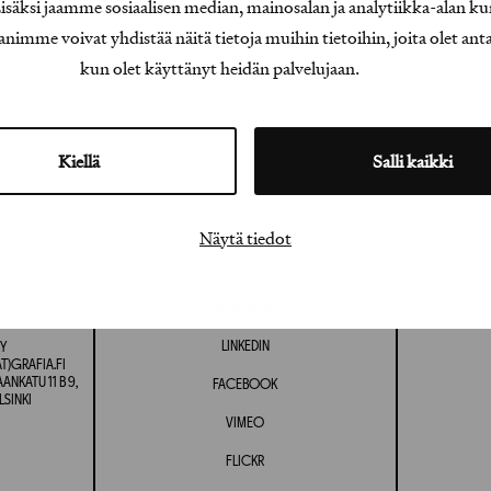
äksi jaamme sosiaalisen median, mainosalan ja analytiikka-alan ku
e voivat yhdistää näitä tietoja muihin tietoihin, joita olet antanu
kun olet käyttänyt heidän palvelujaan.
Kiellä
Salli kaikki
Näytä tiedot
INSTAGRAM
LINKEDIN
Y
T)GRAFIA.FI
NKATU 11 B 9,
FACEBOOK
LSINKI
VIMEO
FLICKR