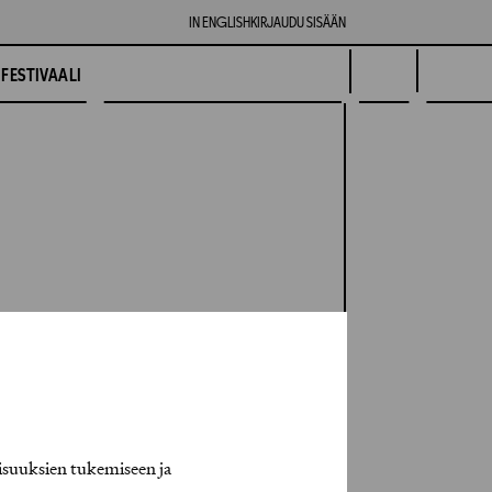
IN ENGLISH
KIRJAUDU SISÄÄN
FESTIVAALI
isuuksien tukemiseen ja