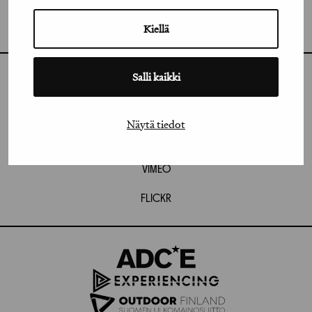
GRAFIA RY
GRAFIA(AT)GRAFIA.FI
UUDENMAANKATU 11 B 9,
Kiellä
00120 HELSINKI
Salli kaikki
INSTAGRAM
LINKEDIN
Näytä tiedot
FACEBOOK
VIMEO
FLICKR