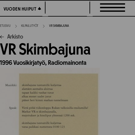
Siirry
VUODEN HUIPUT
VUODEN HUIPUT
suoraan
sisältöön
ETUSIVU
KILPAILUTYÖT
VR SKIMBAJUNA
Arkisto
VR Skimbajuna
1996
Vuosikirjatyö,
Radiomainonta