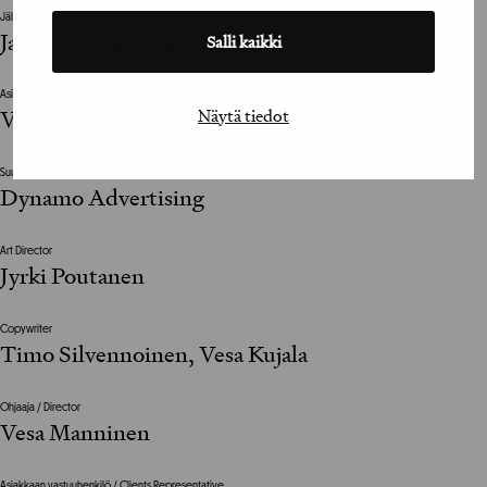
Jälkituotanto / Post Production
Jani Kuronen / Anima Vitae
Salli kaikki
Asiakas / Client
Näytä tiedot
VR Osakeyhtiö
Suunnittelutoimisto / Design Agency
Dynamo Advertising
Art Director
Jyrki Poutanen
Copywriter
Timo Silvennoinen, Vesa Kujala
Ohjaaja / Director
Vesa Manninen
Asiakkaan vastuuhenkilö / Clients Representative