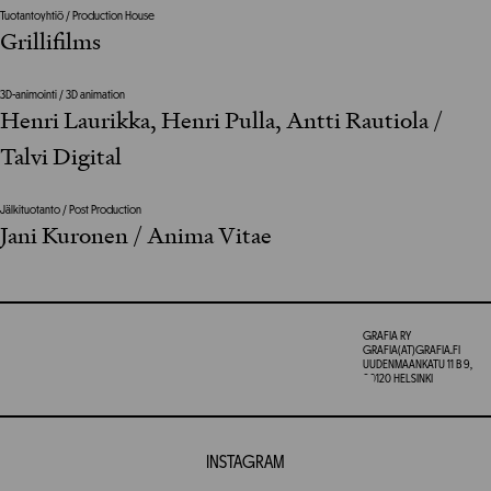
Tuotantoyhtiö / Production House
Grillifilms
3D-animointi / 3D animation
Henri Laurikka, Henri Pulla, Antti Rautiola /
Talvi Digital
Jälkituotanto / Post Production
Jani Kuronen / Anima Vitae
GRAFIA RY
GRAFIA(AT)GRAFIA.FI
UUDENMAANKATU 11 B 9,
00120 HELSINKI
INSTAGRAM