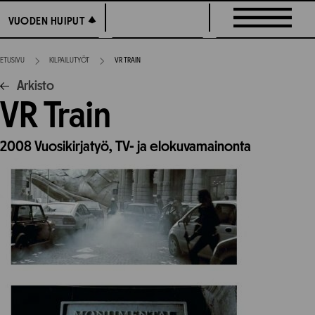
Siirry
VUODEN HUIPUT
VUODEN HUIPUT
suoraan
sisältöön
ETUSIVU
KILPAILUTYÖT
VR TRAIN
Arkisto
VR Train
2008
Vuosikirjatyö,
TV- ja elokuvamainonta