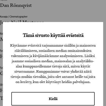
Dan Rönnqvist
Kuvaaja / Cinematographer
Jean-Noël Mustonen
Tämä sivusto käyttää evästeitä
Ääni / Sound
Mia Ekman, Tuomas Seppänen / Humina
Käytämme evästeitä tarjoamamme sisällön ja mainosten
räätälöimiseen, sosiaalisen median ominaisuuksien
Tuottaja / Producer
Hanna Mutanen
tukemiseen ja kävijämäärämme analysoimiseen. Lisäksi
jaamme sosiaalisen median, mainosalan ja analytiikka-
alan kumppaneillemme tietoja siitä, miten käytät
Tuotantoyhtiö / Production House
sivustoamme. Kumppanimme voivat yhdistää näitä
Grillifilms
tietoja muihin tietoihin, joita olet antanut heille tai joita
on kerätty, kun olet käyttänyt heidän palvelujaan.
3D-animointi / 3D animation
Henri Laurikka, Henri Pulla, Antti Rautiola /
Talvi Digital
Kiellä