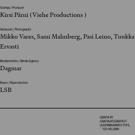
Tuottaja / Producer
Kirsi Pärni (Viehe Productions )
Valokuvat / Photographs
Mikko Vares, Sami Malmberg, Pasi Leino, Tuukka
Ervasti
Mediatoimisto / Media Agency
Dagmar
Repro / Reproduction
LSB
GRAFIA RY
GRAFIA(AT)GRAFIA.FI
UUDENMAANKATU 11 B 9,
00120 HELSINKI