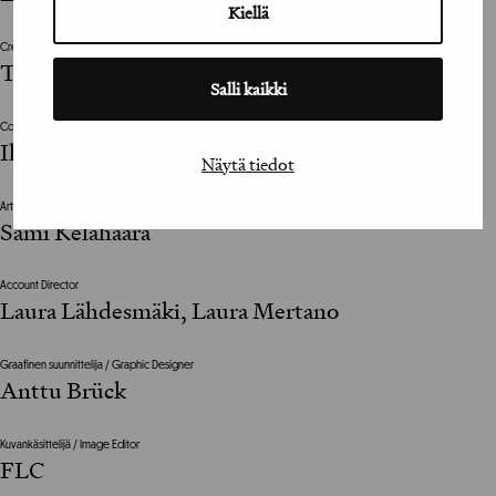
Kiellä
Creative Director
Toni Tiusanen
Salli kaikki
Copywriter
Ilkka Sairanen
Näytä tiedot
Art Director
Sami Kelahaara
Account Director
Laura Lähdesmäki, Laura Mertano
Graafinen suunnittelija / Graphic Designer
Anttu Brück
Kuvankäsittelijä / Image Editor
FLC