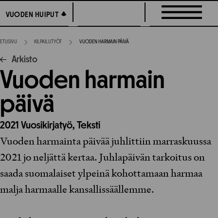
Siirry
VUODEN HUIPUT
VUODEN HUIPUT
suoraan
sisältöön
ETUSIVU
KILPAILUTYÖT
VUODEN HARMAIN PÄIVÄ
Arkisto
Vuoden harmain
päivä
2021
Vuosikirjatyö,
Teksti
Vuoden harmainta päivää juhlittiin marraskuussa
2021 jo neljättä kertaa. Juhlapäivän tarkoitus on
saada suomalaiset ylpeinä kohottamaan harmaa
malja harmaalle kansallissäällemme.