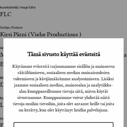
Kuvankäsittelijä / Image Editor
FLC
Tuottaja / Producer
Kirsi Pärni (Viehe Productions )
Valokuvat / Photographs
Tämä sivusto käyttää evästeitä
Mikko Vares, Sami Malmberg, Pasi Leino, Tuukka
Ervasti
Käytämme evästeitä tarjoamamme sisällön ja mainosten
räätälöimiseen, sosiaalisen median ominaisuuksien
tukemiseen ja kävijämäärämme analysoimiseen. Lisäksi
Mediatoimisto / Media Agency
Dagmar
jaamme sosiaalisen median, mainosalan ja analytiikka-
alan kumppaneillemme tietoja siitä, miten käytät
sivustoamme. Kumppanimme voivat yhdistää näitä
Repro / Reproduction
tietoja muihin tietoihin, joita olet antanut heille tai joita
LSB
on kerätty, kun olet käyttänyt heidän palvelujaan.
Asiakkaan vastuuhenkilö / Client’s Representative
Eeva Ignatius, Ella Lindberg