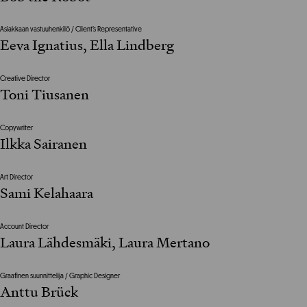
Asiakkaan vastuuhenkilö / Client’s Representative
Eeva Ignatius, Ella Lindberg
Creative Director
Toni Tiusanen
Copywriter
Ilkka Sairanen
Art Director
Sami Kelahaara
Account Director
Laura Lähdesmäki, Laura Mertano
Graafinen suunnittelija / Graphic Designer
Anttu Brück