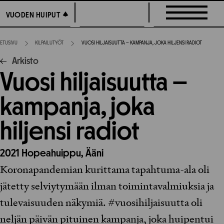
Siirry
VUODEN HUIPUT
VUODEN HUIPUT
suoraan
sisältöön
ETUSIVU
KILPAILUTYÖT
VUOSI HILJAISUUTTA – KAMPANJA, JOKA HILJENSI RADIOT
Arkisto
Vuosi hiljaisuutta –
kampanja, joka
hiljensi radiot
2021
Hopeahuippu,
Ääni
Koronapandemian kurittama tapahtuma-ala oli
jätetty selviytymään ilman toimintavalmiuksia ja
tulevaisuuden näkymiä. #vuosihiljaisuutta oli
neljän päivän pituinen kampanja, joka huipentui