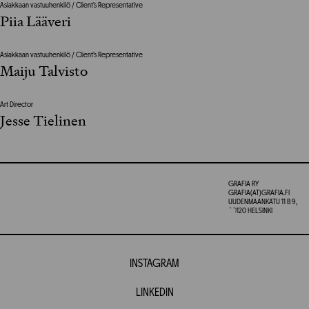
Asiakkaan vastuuhenkilö / Client’s Representative
Piia Lääveri
Asiakkaan vastuuhenkilö / Client’s Representative
Maiju Talvisto
Art Director
Jesse Tielinen
GRAFIA RY
GRAFIA(AT)GRAFIA.FI
UUDENMAANKATU 11 B 9,
00120 HELSINKI
INSTAGRAM
LINKEDIN