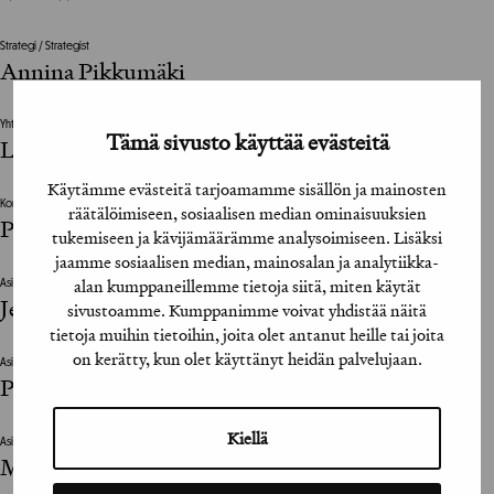
Strategi / Strategist
Annina Pikkumäki
Yhteisömanageri / Community Manager
Tämä sivusto käyttää evästeitä
Lauri Leskinen
Käytämme evästeitä tarjoamamme sisällön ja mainosten
Konseptisuunnittelija / Concept Designer
räätälöimiseen, sosiaalisen median ominaisuuksien
Pasi Lindqvist
tukemiseen ja kävijämäärämme analysoimiseen. Lisäksi
jaamme sosiaalisen median, mainosalan ja analytiikka-
alan kumppaneillemme tietoja siitä, miten käytät
Asiakkaan vastuuhenkilö / Client’s Representative
Jenna Lahtinen
sivustoamme. Kumppanimme voivat yhdistää näitä
tietoja muihin tietoihin, joita olet antanut heille tai joita
on kerätty, kun olet käyttänyt heidän palvelujaan.
Asiakkaan vastuuhenkilö / Client’s Representative
Piia Lääveri
Kiellä
Asiakkaan vastuuhenkilö / Client’s Representative
Maiju Talvisto