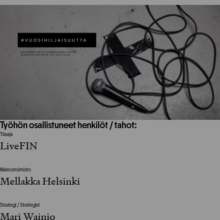
Työhön osallistuneet henkilöt / tahot:
Tilaaja
LiveFIN
Mainostoimisto
Mellakka Helsinki
Strategi / Strategist
Mari Wainio