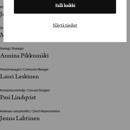
Salli kaikki
Art Director
Jesse Tielinen
Näytä tiedot
Strategi / Strategist
Mari Wainio
Strategi / Strategist
Annina Pikkumäki
Yhteisömanageri / Community Manager
Lauri Leskinen
Konseptisuunnittelija / Concept Designer
Pasi Lindqvist
Asiakkaan vastuuhenkilö / Client’s Representative
Jenna Lahtinen