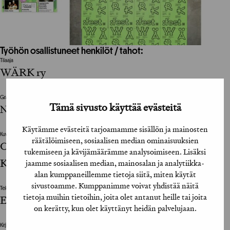
Työhön osallistuneet henkilöt / tahot:
Tilaaja
WÄRK ry
Graafinen suunnittelija / Graphic Designer
Tämä sivusto käyttää evästeitä
Niklas Ekholm, Katri Tikkanen
Käytämme evästeitä tarjoamamme sisällön ja mainosten
Kuvittaja / Illustrator
räätälöimiseen, sosiaalisen median ominaisuuksien
Olli Hannonen, Pauliina Holma, Milena Huhta,
tukemiseen ja kävijämäärämme analysoimiseen. Lisäksi
Katri Tikkanen
jaamme sosiaalisen median, mainosalan ja analytiikka-
alan kumppaneillemme tietoja siitä, miten käytät
sivustoamme. Kumppanimme voivat yhdistää näitä
Tekninen suunnittelu / Technical Designer
tietoja muihin tietoihin, joita olet antanut heille tai joita
Eero Pitkänen
on kerätty, kun olet käyttänyt heidän palvelujaan.
Kirjainmuotoilija / Type Designer