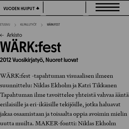
Siirry
VUODEN HUIPUT
VUODEN HUIPUT
suoraan
sisältöön
ETUSIVU
KILPAILUTYÖT
WÄRK:FEST
Arkisto
WÄRK:fest
2012
Vuosikirjatyö,
Nuoret luovat
WÄRK:fest -tapahtuman visuaalisen ilmeen
suunnittelu: Niklas Ekholm ja Katri Tikkanen
Tapahtuman ilme tavoittelee yhteistä vahvaa ääntä
erilaisille ja eri-ikäisille tekijöille, jotka haluavat
jakaa osaamistaan ja toisaalta oppia avoimin mielin
uutta muilta. MAKER-fontti: Niklas Ekholm