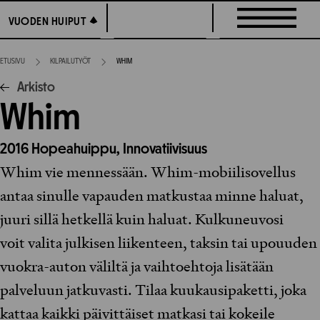
Siirry
VUODEN HUIPUT
VUODEN HUIPUT
suoraan
sisältöön
ETUSIVU
KILPAILUTYÖT
WHIM
Arkisto
Whim
2016
Hopeahuippu,
Innovatiivisuus
Whim vie mennessään. Whim-mobiilisovellus
antaa sinulle vapauden matkustaa minne haluat,
juuri sillä hetkellä kuin haluat. Kulkuneuvosi
voit valita julkisen liikenteen, taksin tai upouuden
vuokra-auton väliltä ja vaihtoehtoja lisätään
palveluun jatkuvasti. Tilaa kuukausipaketti, joka
kattaa kaikki päivittäiset matkasi tai kokeile