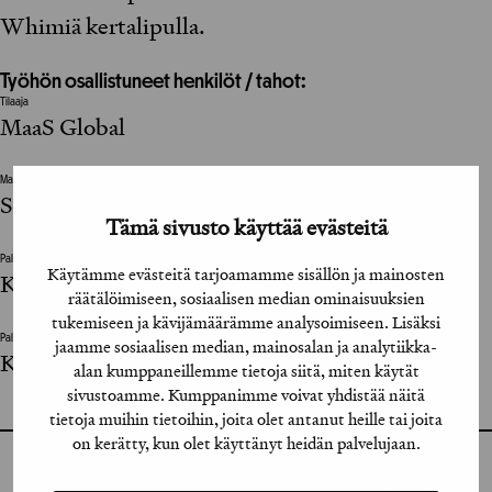
Whimiä kertalipulla.
Työhön osallistuneet henkilöt / tahot:
Tilaaja
MaaS Global
Mainostoimisto
Shape Helsinki
Tämä sivusto käyttää evästeitä
Palvelumuotoilija / Service Designer
Käytämme evästeitä tarjoamamme sisällön ja mainosten
Kerkko Ulmanen, Ulla Holma
räätälöimiseen, sosiaalisen median ominaisuuksien
tukemiseen ja kävijämäärämme analysoimiseen. Lisäksi
Palvelumuotoilija / Service Designer
jaamme sosiaalisen median, mainosalan ja analytiikka-
Kerkko Ulmanen, Ulla Holma
alan kumppaneillemme tietoja siitä, miten käytät
sivustoamme. Kumppanimme voivat yhdistää näitä
tietoja muihin tietoihin, joita olet antanut heille tai joita
on kerätty, kun olet käyttänyt heidän palvelujaan.
GRAFIA RY
GRAFIA(AT)GRAFIA.FI