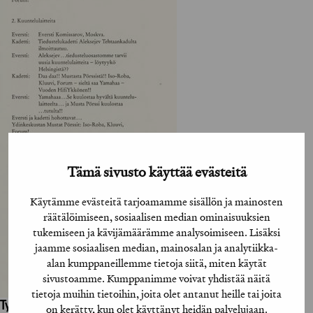
Tämä sivusto käyttää evästeitä
Käytämme evästeitä tarjoamamme sisällön ja mainosten
räätälöimiseen, sosiaalisen median ominaisuuksien
tukemiseen ja kävijämäärämme analysoimiseen. Lisäksi
jaamme sosiaalisen median, mainosalan ja analytiikka-
alan kumppaneillemme tietoja siitä, miten käytät
sivustoamme. Kumppanimme voivat yhdistää näitä
tietoja muihin tietoihin, joita olet antanut heille tai joita
Työhön osallistuneet henkilöt / tahot:
on kerätty, kun olet käyttänyt heidän palvelujaan.