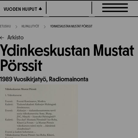
Siirry
VUODEN HUIPUT
VUODEN HUIPUT
suoraan
sisältöön
ETUSIVU
KILPAILUTYÖT
YDINKESKUSTAN MUSTAT PÖRSSIT
Arkisto
Ydinkeskustan Mustat
Pörssit
1989
Vuosikirjatyö,
Radiomainonta