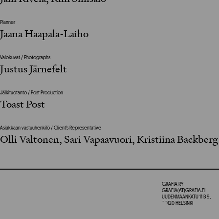
Planner
Jaana Haapala-Laiho
Valokuvat / Photographs
Justus Järnefelt
Jälkituotanto / Post Production
Toast Post
Asiakkaan vastuuhenkilö / Client’s Representative
Olli Valtonen, Sari Vapaavuori, Kristiina Backberg
GRAFIA RY
GRAFIA(AT)GRAFIA.FI
UUDENMAANKATU 11 B 9,
00120 HELSINKI