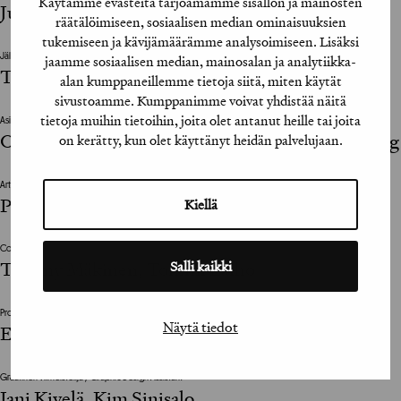
Käytämme evästeitä tarjoamamme sisällön ja mainosten
Justus Järnefelt
räätälöimiseen, sosiaalisen median ominaisuuksien
tukemiseen ja kävijämäärämme analysoimiseen. Lisäksi
Jälkituotanto / Post Production
jaamme sosiaalisen median, mainosalan ja analytiikka-
Toast Post
alan kumppaneillemme tietoja siitä, miten käytät
sivustoamme. Kumppanimme voivat yhdistää näitä
tietoja muihin tietoihin, joita olet antanut heille tai joita
Asiakkaan vastuuhenkilö / Client’s Representative
Olli Valtonen, Sari Vapaavuori, Kristiina Backberg
on kerätty, kun olet käyttänyt heidän palvelujaan.
Art Director
Petteri Tyynelä
Kiellä
Copywriter
Salli kaikki
Tommy Mäkinen, Tommi Laiho
Projektijohtaja / Project Manager
Näytä tiedot
Elina Raitis, Tommy Mäkinen
Graafinen viimeistelijä / Graphic Design Assistant
Jani Kivelä, Kim Sinisalo