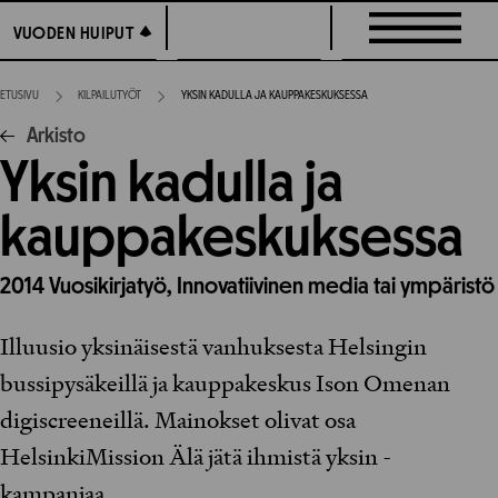
Siirry
VUODEN HUIPUT
VUODEN HUIPUT
suoraan
sisältöön
ETUSIVU
KILPAILUTYÖT
YKSIN KADULLA JA KAUPPAKESKUKSESSA
Arkisto
Yksin kadulla ja
kauppakeskuksessa
2014
Vuosikirjatyö,
Innovatiivinen media tai ympäristö
Illuusio yksinäisestä vanhuksesta Helsingin
bussipysäkeillä ja kauppakeskus Ison Omenan
digiscreeneillä. Mainokset olivat osa
HelsinkiMission Älä jätä ihmistä yksin -
kampanjaa.