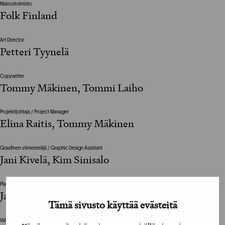
Mainostoimisto
Folk Finland
Art Director
Petteri Tyynelä
Copywriter
Tommy Mäkinen, Tommi Laiho
Projektijohtaja / Project Manager
Elina Raitis, Tommy Mäkinen
Graafinen viimeistelijä / Graphic Design Assistant
Jani Kivelä, Kim Sinisalo
Planner
Jaana Haapala-Laiho
Tämä sivusto käyttää evästeitä
Valokuvat / Photographs