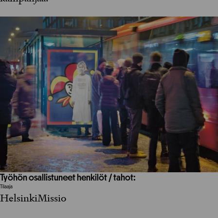
Työhön osallistuneet henkilöt / tahot:
Tilaaja
HelsinkiMissio