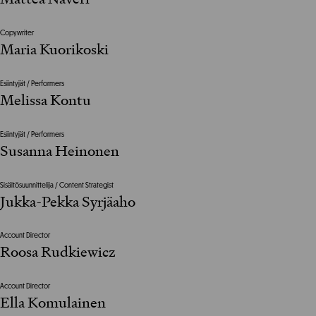
Copywriter
Maria Kuorikoski
Esiintyjät / Performers
Melissa Kontu
Esiintyjät / Performers
Susanna Heinonen
Sisältösuunnittelija / Content Strategist
Jukka-Pekka Syrjäaho
Account Director
Roosa Rudkiewicz
Account Director
Ella Komulainen