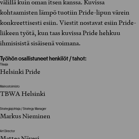
välillä kuin oman itsen kanssa. Kuvissa
kohtaamisten lämpö tuotiin Pride-lipun värein
konkreettisesti esiin. Viestit nostavat esiin Pride-
liikeen työtä, kun taas kuvissa Pride hehkuu
ihmisisistä sisäisenä voimana.
Työhön osallistuneet henkilöt / tahot:
Tilaaja
Helsinki Pride
Mainostoimisto
TBWA Helsinki
Strategiajohtaja / Strategy Manager
Markus Nieminen
Art Director
Mattea Näveri