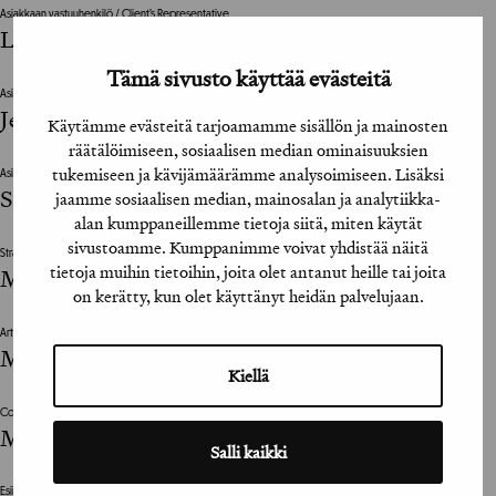
Asiakkaan vastuuhenkilö / Client’s Representative
Laura Laine
Tämä sivusto käyttää evästeitä
Asiakkaan vastuuhenkilö / Client’s Representative
Jenni Juutilainen
Käytämme evästeitä tarjoamamme sisällön ja mainosten
räätälöimiseen, sosiaalisen median ominaisuuksien
tukemiseen ja kävijämäärämme analysoimiseen. Lisäksi
Asiakkaan vastuuhenkilö / Client’s Representative
Sofia Kivelä
jaamme sosiaalisen median, mainosalan ja analytiikka-
alan kumppaneillemme tietoja siitä, miten käytät
sivustoamme. Kumppanimme voivat yhdistää näitä
Strategiajohtaja / Strategy Manager
tietoja muihin tietoihin, joita olet antanut heille tai joita
Markus Nieminen
on kerätty, kun olet käyttänyt heidän palvelujaan.
Art Director
Mattea Näveri
Kiellä
Copywriter
Maria Kuorikoski
Salli kaikki
Esiintyjät / Performers