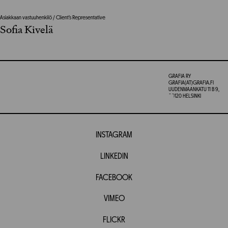
Asiakkaan vastuuhenkilö / Client’s Representative
Sofia Kivelä
GRAFIA RY
GRAFIA(AT)GRAFIA.FI
UUDENMAANKATU 11 B 9,
00120 HELSINKI
INSTAGRAM
LINKEDIN
FACEBOOK
VIMEO
FLICKR