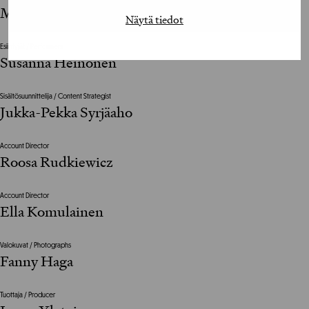
Melissa Kontu
Näytä tiedot
Esiintyjät / Performers
Susanna Heinonen
Sisältösuunnittelija / Content Strategist
Jukka-Pekka Syrjäaho
Account Director
Roosa Rudkiewicz
Account Director
Ella Komulainen
Valokuvat / Photographs
Fanny Haga
Tuottaja / Producer