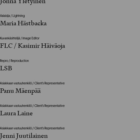
Jonna Yletyinen
Valaisija / Lightning
Maria Hästbacka
Kuvankäsittelijä / Image Editor
FLC / Kasimir Häiväoja
Repro / Reproduction
LSB
Asiakkaan vastuuhenkilö / Client’s Representative
Panu Mäenpää
Asiakkaan vastuuhenkilö / Client’s Representative
Laura Laine
Asiakkaan vastuuhenkilö / Client’s Representative
Jenni Juutilainen