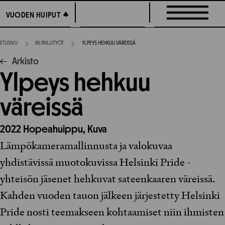
Siirry
VUODEN HUIPUT
VUODEN HUIPUT
suoraan
sisältöön
ETUSIVU
KILPAILUTYÖT
YLPEYS HEHKUU VÄREISSÄ
Arkisto
Ylpeys hehkuu
väreissä
2022
Hopeahuippu,
Kuva
Lämpökameramallinnusta ja valokuvaa
yhdistävissä muotokuvissa Helsinki Pride -
yhteisön jäsenet hehkuvat sateenkaaren väreissä.
Kahden vuoden tauon jälkeen järjestetty Helsinki
Pride nosti teemakseen kohtaamiset niin ihmisten