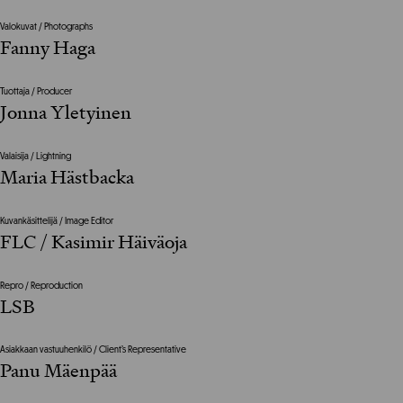
Valokuvat / Photographs
Fanny Haga
Tuottaja / Producer
Jonna Yletyinen
Valaisija / Lightning
Maria Hästbacka
Kuvankäsittelijä / Image Editor
FLC / Kasimir Häiväoja
Repro / Reproduction
LSB
Asiakkaan vastuuhenkilö / Client’s Representative
Panu Mäenpää