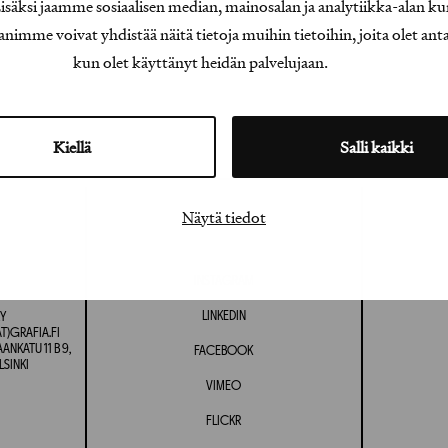
äksi jaamme sosiaalisen median, mainosalan ja analytiikka-alan ku
e voivat yhdistää näitä tietoja muihin tietoihin, joita olet antanu
kun olet käyttänyt heidän palvelujaan.
Kiellä
Salli kaikki
Näytä tiedot
INSTAGRAM
LINKEDIN
Y
T)GRAFIA.FI
NKATU 11 B 9,
FACEBOOK
LSINKI
VIMEO
FLICKR