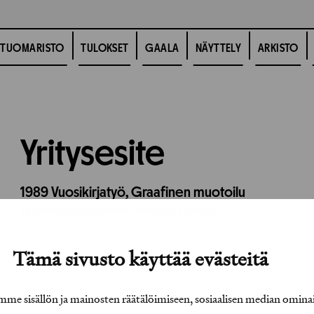
TUOMARISTO
TULOKSET
GAALA
NÄYTTELY
ARKISTO
Yritysesite
1989
Vuosikirjatyö,
Graafinen muotoilu
Työhön osallistuneet henkilöt / tahot:
Tämä sivusto käyttää evästeitä
e sisällön ja mainosten räätälöimiseen, sosiaalisen median omina