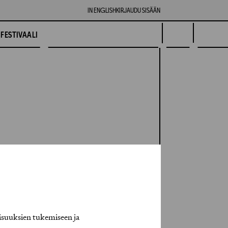
IN ENGLISH
KIRJAUDU SISÄÄN
FESTIVAALI
isuuksien tukemiseen ja