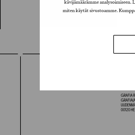
kävijämäärämme analysoimiseen. Lis
miten käytät sivustoamme. Kumppanimm
GRAFIA R
GRAFIA(A
UUDENMAA
00120 HE