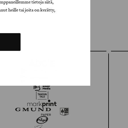
mppaneillemme tietoja siitä,
t heille tai joita on kerätty,