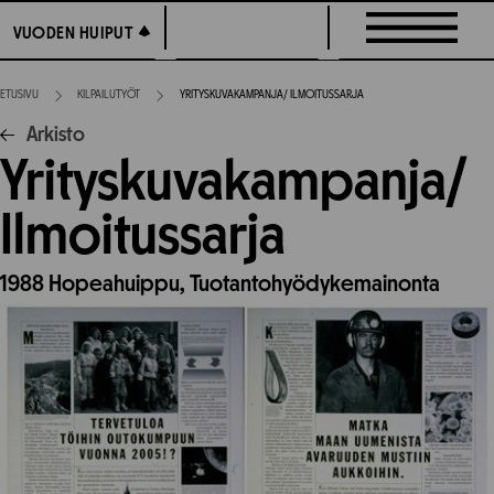
Siirry
VUODEN HUIPUT
VUODEN HUIPUT
suoraan
sisältöön
ETUSIVU
KILPAILUTYÖT
YRITYSKUVAKAMPANJA/ ILMOITUSSARJA
Arkisto
Yrityskuvakampanja/
Ilmoitussarja
1988
Hopeahuippu,
Tuotantohyödykemainonta