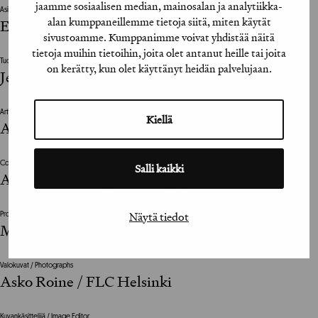
jaamme sosiaalisen median, mainosalan ja analytiikka-
Asiakkaan vastuuhenkilö / Client’s Representative
alan kumppaneillemme tietoja siitä, miten käytät
Esa Hjerppe, Matti Harjunen
sivustoamme. Kumppanimme voivat yhdistää näitä
tietoja muihin tietoihin, joita olet antanut heille tai joita
Tuottaja / Producer
on kerätty, kun olet käyttänyt heidän palvelujaan.
Jenni Reenpää / FLC Helsinki
Art Director
Kiellä
Aslak Bredenberg
Copywriter
Salli kaikki
Aslak Bredenberg, Vesa Hyypiä
Näytä tiedot
Projektijohtaja / Project Manager
Mikko Toivanen
Valokuvat / Photographs
Asko Roine / FLC Helsinki
Kuvankäsittelijä / Image Editor