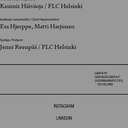
Kasimir Häiväoja / FLC Helsinki
Asiakkaan vastuuhenkilö / Client’s Representative
Esa Hjerppe, Matti Harjunen
Tuottaja / Producer
Jenni Reenpää / FLC Helsinki
GRAFIA RY
GRAFIA(AT)GRAFIA.FI
UUDENMAANKATU 11 B 9,
00120 HELSINKI
INSTAGRAM
LINKEDIN