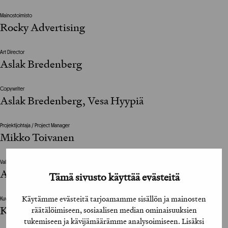
Mainostoimisto
Rocky Advertising
Art Director
Aslak Bredenberg
Copywriter
Aslak Bredenberg, Vesa Hyypiä
Projektijohtaja / Project Manager
Mikko Toivanen
Valokuvat / Photographs
Asko Roine / FLC Helsinki
Tämä sivusto käyttää evästeitä
Käytämme evästeitä tarjoamamme sisällön ja mainosten
Kuvankäsittelijä / Image Editor
Kasimir Häiväoja / FLC Helsinki
räätälöimiseen, sosiaalisen median ominaisuuksien
tukemiseen ja kävijämäärämme analysoimiseen. Lisäksi