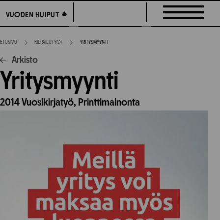
Siirry
VUODEN HUIPUT
VUODEN HUIPUT
suoraan
sisältöön
ETUSIVU
KILPAILUTYÖT
YRITYSMYYNTI
Arkisto
Yritysmyynti
2014
Vuosikirjatyö,
Printtimainonta